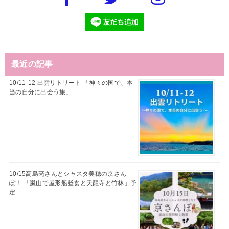
最近の記事
10/11-12 出雲リトリート 「神々の国で、本
当の自分に出会う旅」
10/15高島亮さんとシャスタ美穂の京さん
ぽ！ 「嵐山で屋形船昼食と天龍寺と竹林」予
定