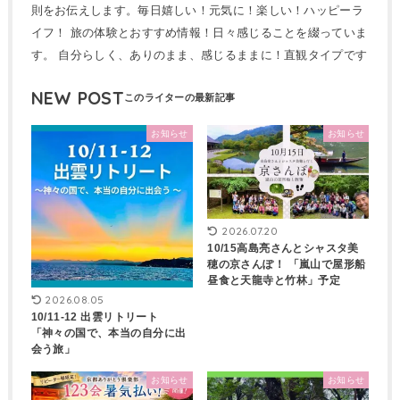
則をお伝えします。毎日嬉しい！元気に！楽しい！ハッピーラ
イフ！ 旅の体験とおすすめ情報！日々感じることを綴っていま
す。 自分らしく、ありのまま、感じるままに！直観タイプです
NEW POST
お知らせ
お知らせ
2026.07.20
10/15高島亮さんとシャスタ美
穂の京さんぽ！ 「嵐山で屋形船
昼食と天龍寺と竹林」予定
2026.08.05
10/11-12 出雲リトリート
「神々の国で、本当の自分に出
会う旅」
お知らせ
お知らせ