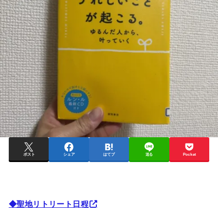
ポスト
シェア
はてブ
送る
Pocket
◆聖地リトリート日程