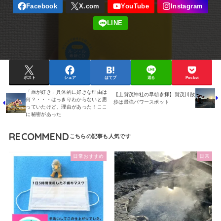
ポスト
シェア
はてブ
送る
Pocket
「旅が好き」具体的に好きな理由は
【上賀茂神社の早朝参拝】賀茂川散
何？・・・はっきりわからないと思
歩は最強パワースポット
っていたけど、理由があった！ここ
に秘密があった
RECOMMEND
日常おすすめ
日常