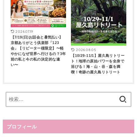
2026.07.19
【7/19(日)お話会と暑気払い】
京都ありがとう倶楽部「123
会」【リピーター様限定】〜軽
2026.08.05
やかになぜ世界へ行けるの？3年
【10/29-11/1】屋久島リトリー
前の私と今の私の決定的な違
ト！地球の原始パワーを全身で
い〜
浴びる！海・山・谷・森を満
喫！奇跡の屋久島リトリート
検
索:
プロフィール