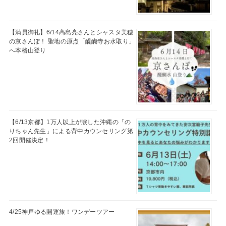
【満員御礼】6/14高島亮さんとシャスタ美穂
の京さんぽ！ 聖地の原点「醍醐寺お水取り」
へ本格山登り
【6/13京都】1万人以上が涙した沖縄の「の
りちゃん先生」による背中カウンセリング第
2回開催決定！
4/25神戸ゆる開運旅！ワンデーツアー