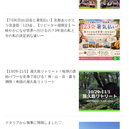
【7/19(日)お話会と暑気払い】京都ありがと
う倶楽部「123会」【リピーター様限定】〜
軽やかになぜ世界へ行けるの？3年前の私と
今の私の決定的な違い〜
【10/29-11/1】屋久島リトリート！地球の原
始パワーを全身で浴びる！海・山・谷・森を
満喫！奇跡の屋久島リトリート
イタリアから無事に帰国しました♡