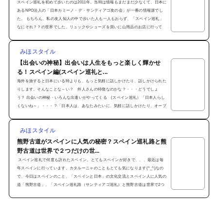
スペイン巡礼を初めて歩いたのは2011年。当時は情報もまだまだ少なくて、日本に
あるNPO法人の「日本カミーノ・デ・サンティアゴ友の会」が一番の情報源でし
た。 もちろん、私の友人知人の中で歩いた人も一人もおらず、「スペイン巡礼」
なにそれ？？の世界でした。リュックやシューズを買いに山用品のお店に行って
も、シューズを選ぶのにどこをどのくらい歩くのか、聞かれて説明するところから
でした。 「え～と～、、、スペインにスペイン巡礼というのがありまして、、、
みほスタイル
日本で言うお遍路さんみたいなもので。山道も歩くし、...
【出会いの神秘】出会いは人生をもっと楽しく輝かせ
る！スペイン編(スペイン巡礼と...
海外を旅すると日本にいる時よりも、もっと気軽に話しかけたり、話しかけられた
りします。そんなことな～い？ 外人さんの特徴なのかな？・・・どうでしょ
う？ 出会いの神秘・いろんな出逢いがやってくる (スペイン巡礼）「日本人らし
くないね～」・・・？「日本人は、あなたみたいに、気軽に話しかけたり、オープ
ンじゃないんじゃないの～～？」 初のスペイン巡礼で、スペイン人に言われまし
た。「日本人＝シャイ」と定義づけられているのでしょうね。 私の行動は、スペ
みほスタイル
イン人にとっては突飛で珍しかったのでしょうね...
熊野古道がスペインに人気の秘密？スペイン巡礼路と熊
野古道は世界で２つだけの世...
スペイン巡礼で何度も訪れたスペイン。とてもスペインが好きで、、、最近は毎
年スペインに行っています。カタルーニャのこともとても気になります(^_^)なの
で、今日はスペインのこと、「スペインと日本」の文化交流とスペイン人に人気の
道「熊野古道」、「スペイン巡礼路（サンティアゴ巡礼）と熊野古道は世界で2つ
だけの世界遺産」です 私が旅して感じたスペインはどんな街？スペイン人はどん
な人？なぜか、スペイン人とは気が合います！とってもフレンドリーで親切、明る
くて、、、と出逢ったスペイン人によると思...