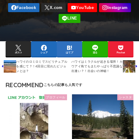
ポスト
シェア
はてブ
送る
Pocket
ハワイのロミロミでスピリチュアル
ハワイはミラクルが起きる場所！カ
を感じて？！4回目に現れたビジョ
ウアイ島でもまたやっぱり不思議な
ンとは？
出逢い？！出会いの神秘！
RECOMMEND
プロフィール
シャスタ