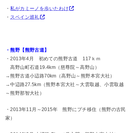
・
私がカミーノを歩いたわけ
・
スペイン巡礼
・熊野【熊野古道】
・2013年4月 初めての熊野古道 117ｋｍ
高野山町石道19.4km（慈尊院～高野山）
→熊野古道小辺路70km（高野山～熊野本宮大社）
→中辺路27.5km（熊野本宮大社～大雲取越、小雲取越
～熊野那智大社）
・2013年11月～2015年 熊野にプチ移住（熊野の古民
家）