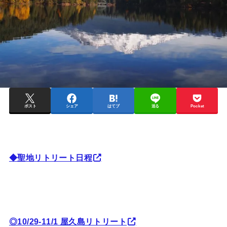
ポスト
シェア
はてブ
送る
Pocket
◆聖地リトリート日程
◎10/29-11/1 屋久島リトリート