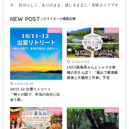
す。 自分らしく、ありのまま、感じるままに！直観タイプです
NEW POST
お知らせ
お知らせ
2026.07.20
10/15高島亮さんとシャスタ美
穂の京さんぽ！ 「嵐山で屋形船
昼食と天龍寺と竹林」予定
2026.08.05
10/11-12 出雲リトリート
「神々の国で、本当の自分に出
会う旅」
お知らせ
お知らせ