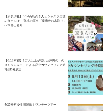
【満員御礼】6/14高島亮さんとシャスタ美穂
の京さんぽ！ 聖地の原点「醍醐寺お水取り」
へ本格山登り
【6/13京都】1万人以上が涙した沖縄の「の
りちゃん先生」による背中カウンセリング第
2回開催決定！
4/25神戸ゆる開運旅！ワンデーツアー