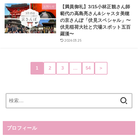
【満員御礼】3/15小林正観さん師
お知らせ
範代の高島亮さん&シャスタ美穂
の京さんぽ「伏見スペシャル」〜
伏見稲荷大社と穴場スポット五百
羅漢〜
2026.03.25
1
2
3
…
54
＞
検
索:
プロフィール