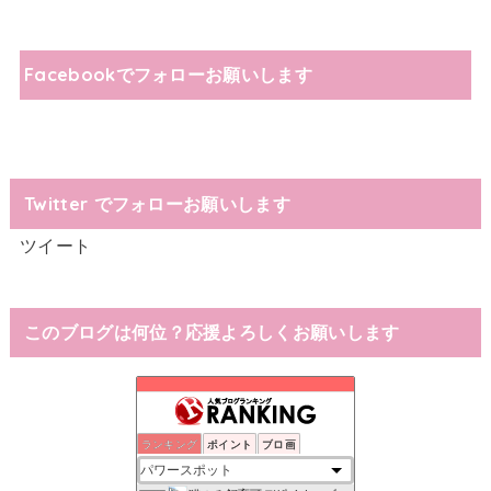
Facebookでフォローお願いします
Twitter でフォローお願いします
ツイート
このブログは何位？応援よろしくお願いします
ランキング
ポイント
ブロ画
浅草・浅草寺の御朱印の「種類・値段・待ち時間・混雑状況」お…
57位
天使の森〜リリアローズ〜
58位