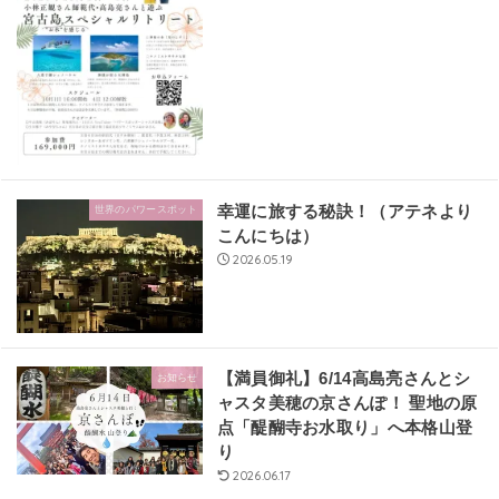
幸運に旅する秘訣！（アテネより
世界のパワースポット
こんにちは）
2026.05.19
【満員御礼】6/14高島亮さんとシ
お知らせ
ャスタ美穂の京さんぽ！ 聖地の原
点「醍醐寺お水取り」へ本格山登
り
2026.06.17