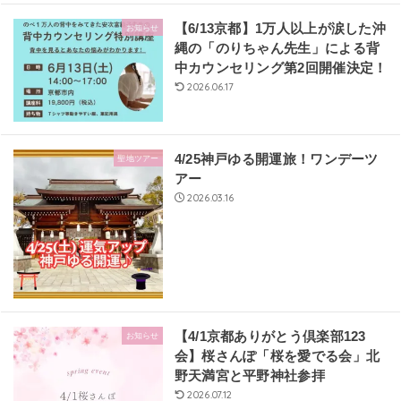
【6/13京都】1万人以上が涙した沖
お知らせ
縄の「のりちゃん先生」による背
中カウンセリング第2回開催決定！
2026.06.17
4/25神戸ゆる開運旅！ワンデーツ
聖地ツアー
アー
2026.03.16
【4/1京都ありがとう倶楽部123
お知らせ
会】桜さんぽ「桜を愛でる会」北
野天満宮と平野神社参拝
2026.07.12