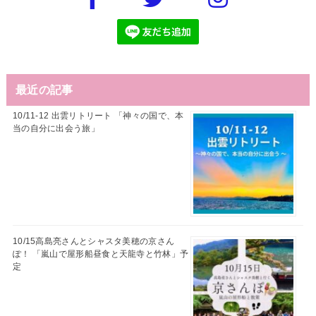
最近の記事
10/11-12 出雲リトリート 「神々の国で、本
当の自分に出会う旅」
10/15高島亮さんとシャスタ美穂の京さん
ぽ！ 「嵐山で屋形船昼食と天龍寺と竹林」予
定