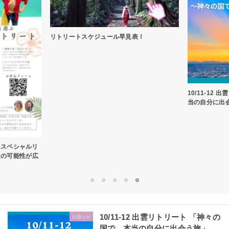
リトリートスケジュール早見表！
10/11-12
当の自分に出
島スペシャルリ
たの可能性が広
1
2
3
4
5
10/11-12 出雲リトリート 「神々の
お知らせ
国で、本当の自分に出会う旅」