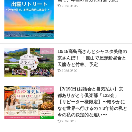
2026.08.05
10/15高島亮さんとシャスタ美穂の
お知らせ
京さんぽ！ 「嵐山で屋形船昼食と
天龍寺と竹林」予定
2026.07.20
【7/19(日)お話会と暑気払い】京
お知らせ
都ありがとう倶楽部「123会」
【リピーター様限定】〜軽やかに
なぜ世界へ行けるの？3年前の私と
今の私の決定的な違い〜
2026.07.19