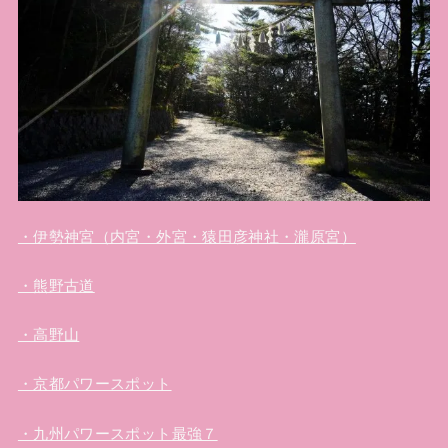
・伊勢神宮（内宮・外宮・猿田彦神社・瀧原宮）
・熊野古道
・高野山
・京都パワースポット
・九州パワースポット最強７