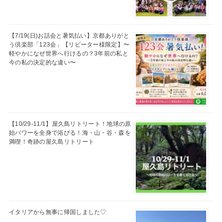
【7/19(日)お話会と暑気払い】京都ありがと
う倶楽部「123会」【リピーター様限定】〜
軽やかになぜ世界へ行けるの？3年前の私と
今の私の決定的な違い〜
【10/29-11/1】屋久島リトリート！地球の原
始パワーを全身で浴びる！海・山・谷・森を
満喫！奇跡の屋久島リトリート
イタリアから無事に帰国しました♡