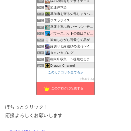
猫のみ飼育可デザイナーズ物件 prima-fortuna
59位
如連体本染
60位
草加市を守る矢部しょうへいの会のブログ
61位
ウズラボイス
62位
幸運を運ぶ猫 バーマン -奇跡のキャッテリー物語-
63位
パワースポットの旅はスピリチュアル！
64位
観光しながら可愛くて品が良い、強い起業女子を創る、 富士山…
65位
縁切りと縁結びの凜花〜Reincarnation〜
66位
タクパカブログ
67位
御朱印収集 〜徒然なるままに〜
68位
Dragon Channel
69位
ちょろの癒し部屋
このカテゴリを全て表示
70位
香川で役立つ生活情報からイベント情報までタイムリーな官民情報
参加する
71位
このブログに投票する
ぽちっとクリック！
応援よろしくお願いします