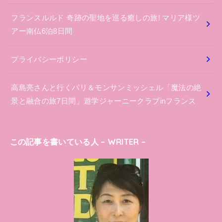
フランスルルド 奇跡の聖地を巡る癒しの旅! マリア様ツ
アー南仏6泊8日間
プライバシーポリシー
高島亮さんと行くパリ＆モンサンミッシェル「魔法の絶
景と融合の旅7日間」遊学ジャーニークラブinフランス
この記事を書いている人 – WRITER –