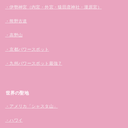
・伊勢神宮（内宮・外宮・猿田彦神社・瀧原宮）
・熊野古道
・高野山
・京都パワースポット
・九州パワースポット最強７
世界の聖地
・アメリカ「シャスタ山」
・ハワイ