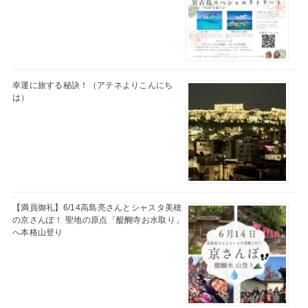
幸運に旅する秘訣！（アテネよりこんにち
は）
【満員御礼】6/14高島亮さんとシャスタ美穂
の京さんぽ！ 聖地の原点「醍醐寺お水取り」
へ本格山登り