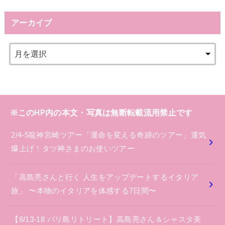
アーカイブ
※このHP内の本文・写真は無断転載流用禁止です
2/4-5龍神宮崎ツアー「運命を変える奇跡のツアー」運気
爆上げ！タツ神さまのお使いツアー
「高島亮さんと行く 人生をアップデートするイタリア
旅」 〜本物のイタリアを体感する7日間〜
【8/13-18 バリ島リトリート】高島亮さん＆シャスタ美