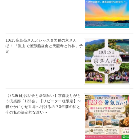
10/15高島亮さんとシャスタ美穂の京さん
ぽ！ 「嵐山で屋形船昼食と天龍寺と竹林」予
定
【7/19(日)お話会と暑気払い】京都ありがと
う倶楽部「123会」【リピーター様限定】〜
軽やかになぜ世界へ行けるの？3年前の私と
今の私の決定的な違い〜