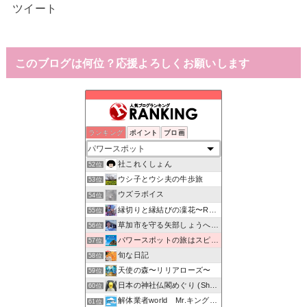
ツイート
このブログは何位？応援よろしくお願いします
ランキング
ポイント
ブロ画
休日は京都の秘密基地へプチ家出クラブ
50位
マイパワースポット
51位
社これくしょん
52位
ウシ子とウシ夫の牛歩旅
53位
ウズラボイス
54位
縁切りと縁結びの凜花〜Reincarnation〜
55位
草加市を守る矢部しょうへいの会のブログ
56位
パワースポットの旅はスピリチュアル！
57位
旬な日記
58位
天使の森〜リリアローズ〜
59位
日本の神社仏閣めぐり (Shrine Japan Info)
60位
解体業者world Mr.キングの日常♪
61位