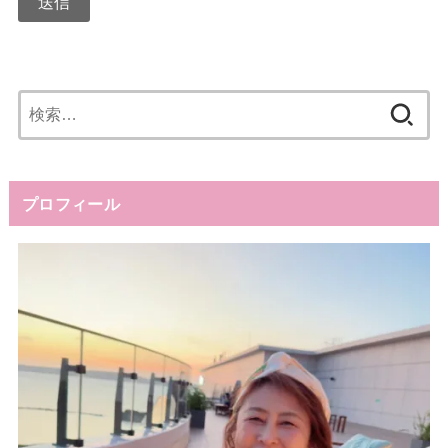
送信
検
索:
プロフィール