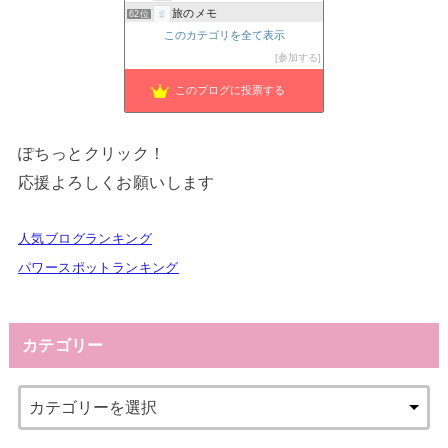
旅のメモ
62位
如連体本染
このカテゴリを全て表示
63位
東京から日帰りで行ける開運パワースポット巡り
参加する
64位
このブログに投票する
ぽちっとクリック！
応援よろしくお願いします
人気ブログランキング
パワースポットランキング
カテゴリー