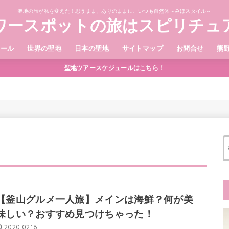
聖地の旅が私を変えた！思うまま、ありのままに、いつも自然体～みほスタイル～
ワースポットの旅はスピリチュ
ィール
世界の聖地
日本の聖地
サイトマップ
お問合せ
熊
聖地ツアースケジュールはこちら！
【釜山グルメ一人旅】メインは海鮮？何が美
味しい？おすすめ見つけちゃった！
2020.02.16