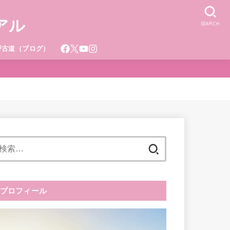
アル
SEARCH
野古道（ブログ）
検
索:
プロフィール