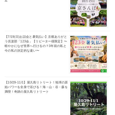
定
【7/19(日)お話会と暑気払い】京都ありがと
う倶楽部「123会」【リピーター様限定】〜
軽やかになぜ世界へ行けるの？3年前の私と
今の私の決定的な違い〜
【10/29-11/1】屋久島リトリート！地球の原
始パワーを全身で浴びる！海・山・谷・森を
満喫！奇跡の屋久島リトリート