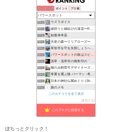
ランキング
ポイント
ブロ画
ウシ子とウシ夫の牛歩旅
53位
解体業者world Mr.キングの日常♪
54位
ウズラボイス
55位
縁切りと縁結びの凜花〜Reincarnation〜
56位
如連体本染
57位
天使の森〜リリアローズ〜
58位
草加市を守る矢部しょうへいの会のブログ
59位
パワースポットの旅はスピリチュアル！
60位
浅草・浅草寺の御朱印の「種類・値段・待ち時間・混雑状況」お…
61位
猫のみ飼育可デザイナーズ物件 prima-fortuna
62位
幸運を運ぶ猫 バーマン -奇跡のキャッテリー物語-
63位
日本の神社仏閣めぐり (Shrine Japan Info)
64位
旅のメモ
65位
パワースポット
このカテゴリを全て表示
66位
アンチエイジングとパワースポットのブログ
参加する
67位
このブログに投票する
ぽちっとクリック！