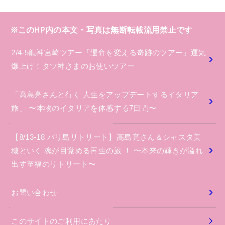
※このHP内の本文・写真は無断転載流用禁止です
2/4-5龍神宮崎ツアー「運命を変える奇跡のツアー」運気
爆上げ！タツ神さまのお使いツアー
「高島亮さんと行く 人生をアップデートするイタリア
旅」 〜本物のイタリアを体感する7日間〜
【8/13-18 バリ島リトリート】高島亮さん＆シャスタ美
穂といく 魂が目覚める再生の旅 ！ 〜本来の輝きが溢れ
出す至福のリトリート〜
お問い合わせ
このサイトのご利用にあたり