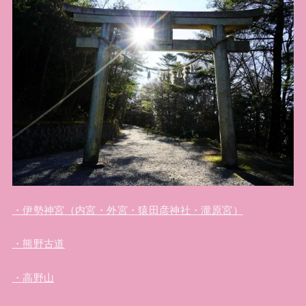
・伊勢神宮（内宮・外宮・猿田彦神社・瀧原宮）
・熊野古道
・高野山