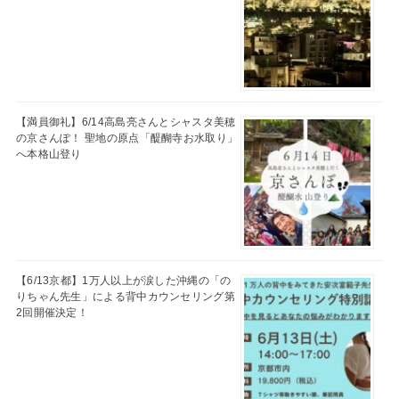
【満員御礼】6/14高島亮さんとシャスタ美穂
の京さんぽ！ 聖地の原点「醍醐寺お水取り」
へ本格山登り
【6/13京都】1万人以上が涙した沖縄の「の
りちゃん先生」による背中カウンセリング第
2回開催決定！