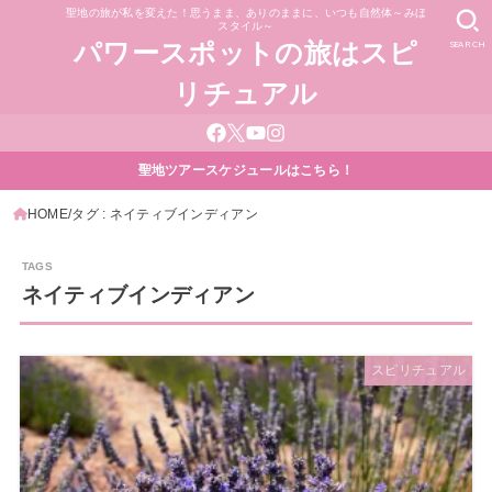
聖地の旅が私を変えた！思うまま、ありのままに、いつも自然体～みほ
スタイル～
SEARCH
パワースポットの旅はスピ
リチュアル
聖地ツアースケジュールはこちら！
HOME
タグ : ネイティブインディアン
ネイティブインディアン
スピリチュアル