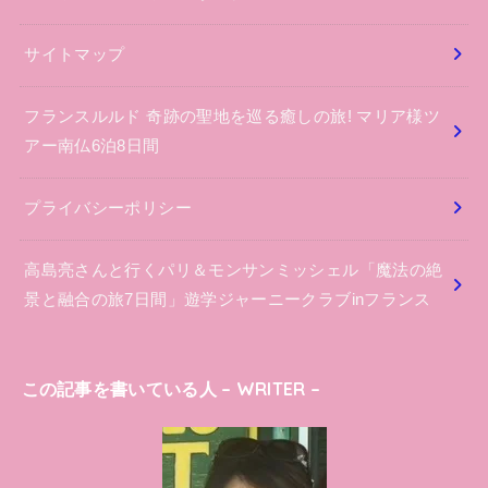
サイトマップ
フランスルルド 奇跡の聖地を巡る癒しの旅! マリア様ツ
アー南仏6泊8日間
プライバシーポリシー
高島亮さんと行くパリ＆モンサンミッシェル「魔法の絶
景と融合の旅7日間」遊学ジャーニークラブinフランス
この記事を書いている人 – WRITER –