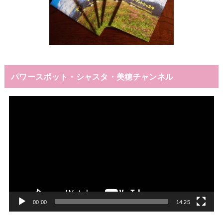
パワースポット・シャスタ・美穂チャンネル
動
画
プ
レ
ー
ヤ
ー
00:00
14:25