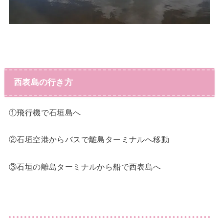
西表島の行き方
①飛行機で石垣島へ
②石垣空港からバスで離島ターミナルへ移動
③石垣の離島ターミナルから船で西表島へ