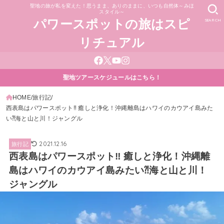
聖地の旅が私を変えた！思うまま、ありのままに、いつも自然体～みほ
スタイル～
SEARCH
パワースポットの旅はスピ
リチュアル
聖地ツアースケジュールはこちら！
HOME
旅行記
西表島はパワースポット‼ 癒しと浄化！沖縄離島はハワイのカウアイ島みた
い⁈海と山と川！ジャングル
2021.12.16
旅行記
西表島はパワースポット‼ 癒しと浄化！沖縄離
島はハワイのカウアイ島みたい⁈海と山と川！
ジャングル