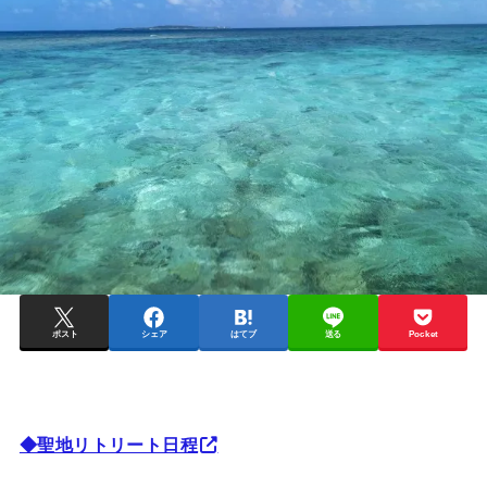
ポスト
シェア
はてブ
送る
Pocket
◆聖地リトリート日程