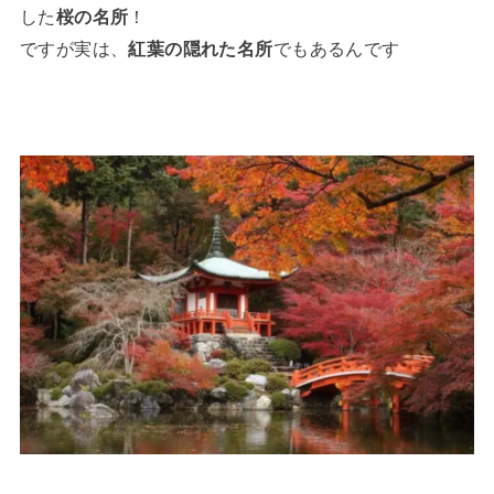
した
桜の名所
！
ですが実は、
紅葉の隠れた名所
でもあるんです