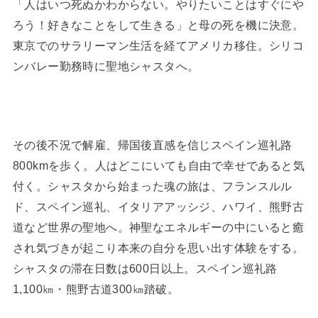
「人はいつ死ぬかわからない。やりたいことはすぐにや
ろう！好きなことをして生きる」と母の死を機に決意。
東京でのサラリーマン生活を経てアメリカ移住。シリコ
ンバレー勤務時に聖地シャスタへ。
その後不況で解雇、帰国後直感を信じスペイン巡礼路
800kmを歩く。人はどこにいても自由で幸せであると気
付く。シャスタから始まった魂の旅は、フランスルル
ド、スペイン巡礼、イタリアアッシジ、ハワイ、熊野古
道など世界の聖地へ。神聖なエネルギーの中にいると癒
され気づきが起こり本来の自分を思い出す体験をする。
シャスタの滞在日数は600日以上。スペイン巡礼路
1,100㎞・熊野古道300㎞踏破。