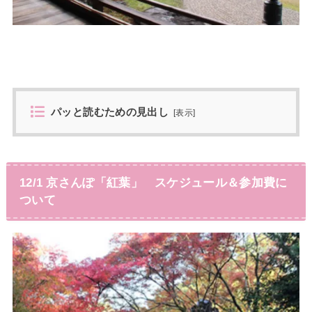
パッと読むための見出し
[
表示
]
12/1 京さんぽ「紅葉」 スケジュール＆参加費に
ついて