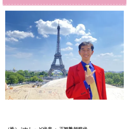
（株）ぷれし～ど代表 ・ 正観塾師範代