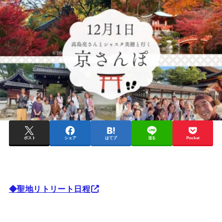
ポスト
シェア
はてブ
送る
Pocket
◆聖地リトリート日程