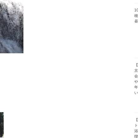
1
穂
【
京
や
【