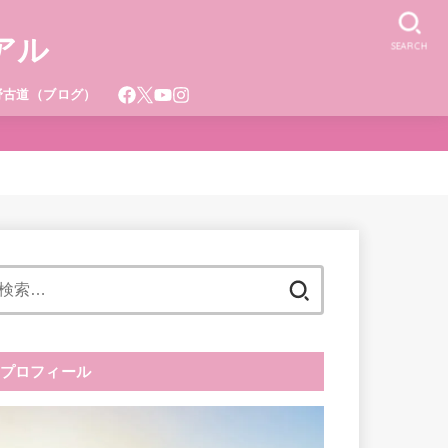
アル
SEARCH
野古道（ブログ）
！
検
索:
プロフィール