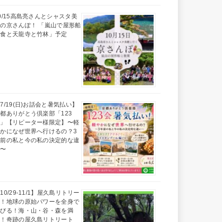
0/15高島亮さんとシャスタ美
の京さんぽ！ 「嵐山で屋形船
昼食と天龍寺と竹林」予定
7/19(日)お話会と暑気払い】
都ありがとう倶楽部「123
会」【リピーター様限定】〜軽
かになぜ世界へ行けるの？3
年前の私と今の私の決定的な違
い〜
10/29-11/1】屋久島リトリー
ト！地球の原始パワーを全身で
浴びる！海・山・谷・森を満
喫！奇跡の屋久島リトリート