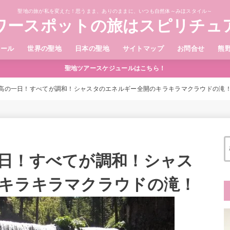
聖地の旅が私を変えた！思うまま、ありのままに、いつも自然体～みほスタイル～
ワースポットの旅はスピリチュ
ィール
世界の聖地
日本の聖地
サイトマップ
お問合せ
熊
聖地ツアースケジュールはこちら！
高の一日！すべてが調和！シャスタのエネルギー全開のキラキラマクラウドの滝
日！すべてが調和！シャス
キラキラマクラウドの滝！