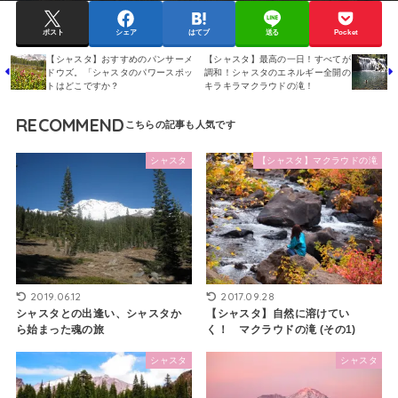
ポスト
シェア
はてブ
送る
Pocket
【シャスタ】おすすめのパンサーメ
【シャスタ】最高の一日！すべてが
ドウズ。「シャスタのパワースポッ
調和！シャスタのエネルギー全開の
トはどこですか？
キラキラマクラウドの滝！
RECOMMEND
シャスタ
【シャスタ】マクラウドの滝
2019.06.12
2017.09.28
シャスタとの出逢い、シャスタか
【シャスタ】自然に溶けてい
ら始まった魂の旅
く！ マクラウドの滝 (その1)
シャスタ
シャスタ