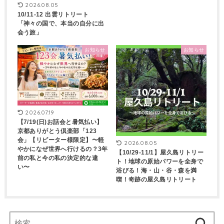
2026.08.05
10/11-12 出雲リトリート
「神々の国で、本当の自分に出
会う旅」
お知らせ
お知らせ
2026.07.19
【7/19(日)お話会と暑気払い】
京都ありがとう倶楽部「123
会」【リピーター様限定】〜軽
2026.08.05
やかになぜ世界へ行けるの？3年
【10/29-11/1】屋久島リトリー
前の私と今の私の決定的な違
ト！地球の原始パワーを全身で
い〜
浴びる！海・山・谷・森を満
喫！奇跡の屋久島リトリート
検