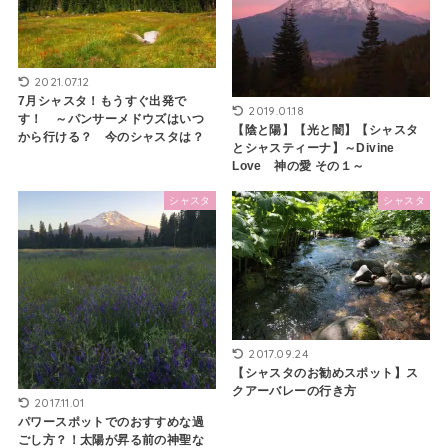
2021.07.12
7月シャスタ！もうすぐ出発で
2019.01.18
す！ ～パンサーメドウズはいつ
【陰と陽】【光と闇】【シャスタ
から行ける？ 今のシャスタは？
とシャスティーナ】～Divine
Love 神の愛 その１～
シャスタ
シャスタ
2017.09.24
【シャスタのお勧めスポット】ス
クアーバレーの行き方
2017.11.01
パワースポットでのおすすめな過
ごし方？！太陽が昇る前の神聖な