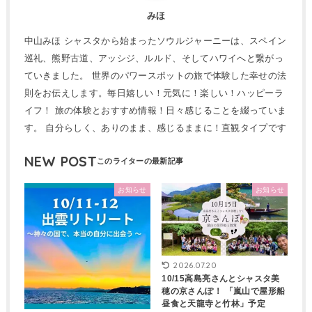
みほ
中山みほ シャスタから始まったソウルジャーニーは、スペイン
巡礼、熊野古道、アッシジ、ルルド、そしてハワイへと繋がっ
ていきました。 世界のパワースポットの旅で体験した幸せの法
則をお伝えします。毎日嬉しい！元気に！楽しい！ハッピーラ
イフ！ 旅の体験とおすすめ情報！日々感じることを綴っていま
す。 自分らしく、ありのまま、感じるままに！直観タイプです
NEW POST
お知らせ
お知らせ
2026.07.20
10/15高島亮さんとシャスタ美
穂の京さんぽ！ 「嵐山で屋形船
昼食と天龍寺と竹林」予定