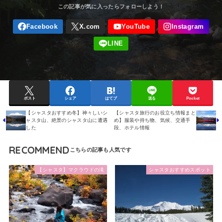
ポスト
シェア
はてブ
送る
Pocket
【シャスタおすすめ冬】神々しいシ
【シャスタ旅行のお役立ち情報まと
ャスタ山、絶景のシャスタ山に遭遇
め】服装や持ち物、気候、交通手
した
段、ホテル情報
RECOMMEND
【シャスタ】マクラウドの滝
シャスタおすすめスポット