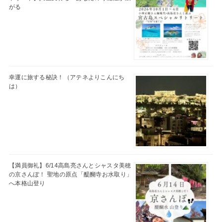
がる
幸運に旅する秘訣！（アテネよりこんにち
は）
【満員御礼】6/14高島亮さんとシャスタ美穂
の京さんぽ！ 聖地の原点「醍醐寺お水取り」
へ本格山登り