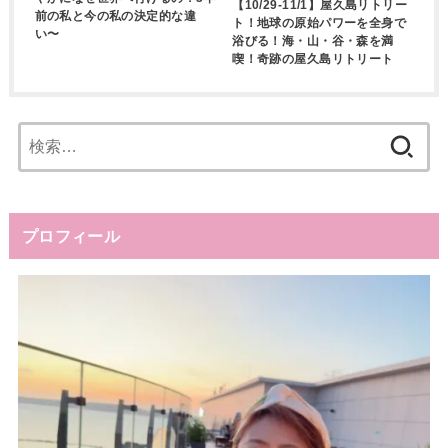
【10/29-11/1】屋久島リトリー
前の私と今の私の決定的な違
ト！地球の原始パワーを全身で
い〜
浴びる！海・山・谷・森を満
喫！奇跡の屋久島リトリート
検
索:
プロフィール