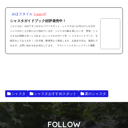
みほスタイル
1 user
シャスタガイドブック好評発売中！
こんにちは！みほですこれからパワースポット・シャスタ山へお出かけになる方、
シャスタのことが気になり始めている方、シャスタの氣を感じたい方、聖地・シャ
スタ山の情報がぎっしり詰まったシャスタのガイド本「シャスタハンドブック」を
販売をしております！ご注文後、郵便局より発送します。お急ぎの方は、速達もで
きます。お問い合わせをお待ちしてます。 マウントシャスタハンドブック概要
「Welcome to マウントシャスタ」～マウントシャスタ ハンドブック～●全カラ
ー32ページ●シャスタの見どころ満載●各スポ...
シャスタ
シャスタおすすめスポット
夏のシャスタ
FOLLOW