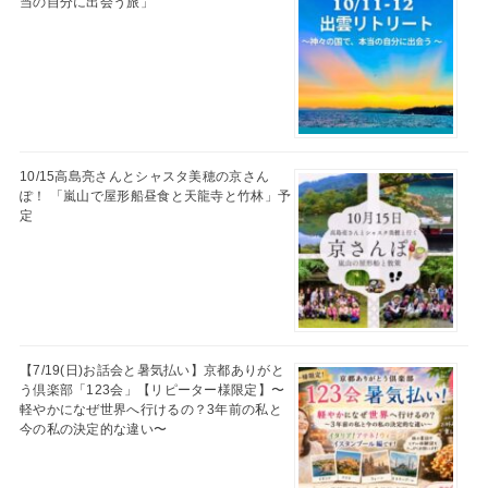
当の自分に出会う旅」
10/15高島亮さんとシャスタ美穂の京さん
ぽ！ 「嵐山で屋形船昼食と天龍寺と竹林」予
定
【7/19(日)お話会と暑気払い】京都ありがと
う倶楽部「123会」【リピーター様限定】〜
軽やかになぜ世界へ行けるの？3年前の私と
今の私の決定的な違い〜