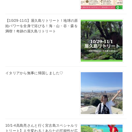
【10/29-11/1】屋久島リトリート！地球の原
始パワーを全身で浴びる！海・山・谷・森を
満喫！奇跡の屋久島リトリート
イタリアから無事に帰国しました♡
10/1-4高島亮さんと行く宮古島スペシャルリ
トリート】人生変わる！あなたの可能性が広