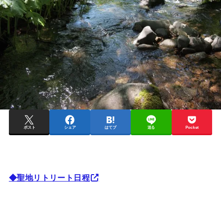
ポスト
シェア
はてブ
送る
Pocket
◆聖地リトリート日程