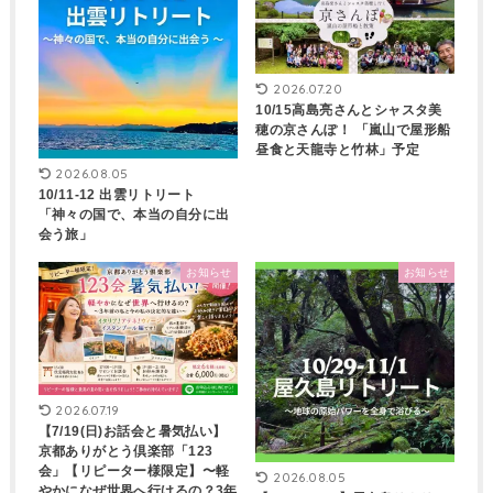
2026.07.20
10/15高島亮さんとシャスタ美
穂の京さんぽ！ 「嵐山で屋形船
昼食と天龍寺と竹林」予定
2026.08.05
10/11-12 出雲リトリート
「神々の国で、本当の自分に出
会う旅」
お知らせ
お知らせ
2026.07.19
【7/19(日)お話会と暑気払い】
京都ありがとう倶楽部「123
会」【リピーター様限定】〜軽
2026.08.05
やかになぜ世界へ行けるの？3年