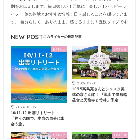
則をお伝えします。毎日嬉しい！元気に！楽しい！ハッピーラ
イフ！ 旅の体験とおすすめ情報！日々感じることを綴っていま
す。 自分らしく、ありのまま、感じるままに！直観タイプです
NEW POST
お知らせ
お知らせ
2026.07.20
10/15高島亮さんとシャスタ美
穂の京さんぽ！ 「嵐山で屋形船
昼食と天龍寺と竹林」予定
2026.08.05
10/11-12 出雲リトリート
「神々の国で、本当の自分に出
会う旅」
お知らせ
お知らせ