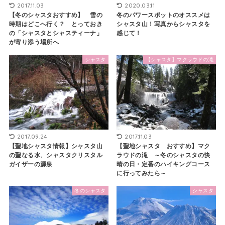
2017.11.03
2020.03.11
【冬のシャスタおすすめ】 雪の
冬のパワースポットのオススメは
時期はどこへ行く？ とっておき
シャスタ山！写真からシャスタを
の「シャスタとシャスティーナ」
感じて！
が寄り添う場所へ
シャスタ
【シャスタ】マクラウドの滝
2017.09.24
2017.11.03
【聖地シャスタ情報】シャスタ山
【聖地シャスタ おすすめ】マク
の聖なる水、シャスタクリスタル
ラウドの滝 ～冬のシャスタの快
ガイザーの源泉
晴の日・定番のハイキングコース
に行ってみたら～
冬のシャスタ
シャスタ