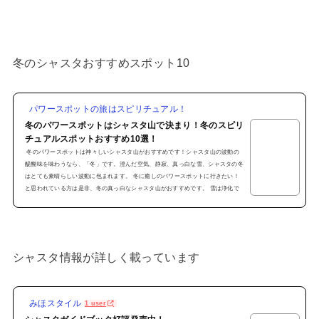
冬のシャスタおすすめスポット10
パワースポットの旅はスピリチュアル！
冬のパワースポットはシャスタ山で決まり！冬のスピリ
チュアルスポットおすすめ10選！
冬のパワースポットは神々しいシャスタ山がおすすめです！シャスタ山の波動の
醍醐味を味わうなら、「冬」です。澄んだ空気、静寂、真っ白な雪、シャスタの冬
はとても素晴らしい波動に包まれます。 冬に癒しのパワースポットに行きたい！
と思われている方は是非、冬の真っ白なシャスタ山がおすすめです。 雪は浄化で
す。 白銀のシャスタ山をお楽しみ頂けます。 シャスタの冬は雪の状況でアクセス
できるところも日々変わってきます。自然相手ですので、お天気を見ながらの行動
になります。また午後3時を過ぎると急...
シャスタ情報が詳しく載っています
みほスタイル
1 user