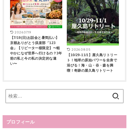
2026.07.19
【7/19(日)お話会と暑気払い】
京都ありがとう倶楽部「123
会」【リピーター様限定】〜軽
2026.08.05
やかになぜ世界へ行けるの？3年
【10/29-11/1】屋久島リトリー
前の私と今の私の決定的な違
ト！地球の原始パワーを全身で
い〜
浴びる！海・山・谷・森を満
喫！奇跡の屋久島リトリート
検
索:
プロフィール