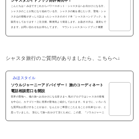
シャスタガイドブック好評発売中！
こんにちは！みほですこれからパワースポット・シャスタ山へお出かけになる方、
シャスタのことが気になり始めている方、シャスタの氣を感じたい方、聖地・シャ
スタ山の情報がぎっしり詰まったシャスタのガイド本「シャスタハンドブック」を
販売をしております！ご注文後、郵便局より発送します。お急ぎの方は、速達もで
きます。お問い合わせをお待ちしてます。 マウントシャスタハンドブック概要
「Welcome to マウントシャスタ」～マウントシャスタ ハンドブック～●全カラ
ー32ページ●シャスタの見どころ満載●各スポ...
シャスタ旅行のご質問がありましたら、こちらへ↓
みほスタイル
ソウルジャーニーアドバイザー！ 旅のコーディネート
電話相談窓口を開設
世界の聖地へ、魂の旅へお出かけになる皆さまへ 私のブログではシャスタの情報
を中心に、カテゴリー別に世界の聖地をご紹介しております。今までに、いろいろ
な質問をお受けすることがあり、なんとかご希望にこたえることが出来ないか、と
思っていました。 安心して旅へ出かけて頂くために、この度、『ソウルジャーニ
ーアドバイザー』 として 電話サポートを始めました！ 私のリトリートに参加
しない方も遠慮せず、是非お問い合わせください！ 電話サポートの内容●お問い合
わせ可能な場所１、シャスタ２、カウア...