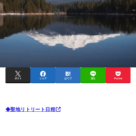
ポスト
シェア
はてブ
送る
Pocket
◆聖地リトリート日程