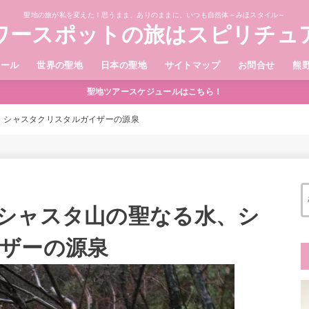
聖地の旅が私を変えた！思うまま、ありのままに、いつも自然体～みほスタイル～
ワースポットの旅はスピリチュ
ィール
世界の聖地
日本の聖地
サイトマップ
お問合せ
熊
聖地ツアースケジュールはこちら！
、シャスタクリスタルガイザーの源泉
シャスタ山の聖なる水、シ
ザーの源泉