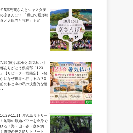
0/15高島亮さんとシャスタ美
の京さんぽ！ 「嵐山で屋形船
昼食と天龍寺と竹林」予定
7/19(日)お話会と暑気払い】
都ありがとう倶楽部「123
会」【リピーター様限定】〜軽
かになぜ世界へ行けるの？3
年前の私と今の私の決定的な違
い〜
10/29-11/1】屋久島リトリー
ト！地球の原始パワーを全身で
浴びる！海・山・谷・森を満
喫！奇跡の屋久島リトリート