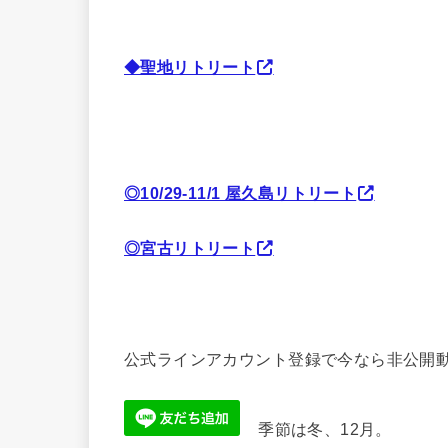
◆聖地リトリート
◎10/29-11/1 屋久島リトリート
◎宮古リトリート
公式ラインアカウント登録で今なら非公開動
季節は冬、12月。