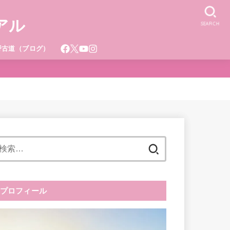
アル
SEARCH
野古道（ブログ）
検
索:
プロフィール