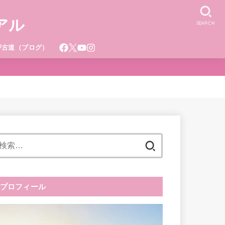
アル
SEARCH
野古道（ブログ）
検
索:
プロフィール