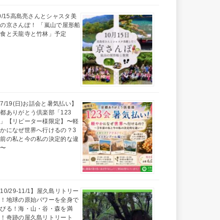
0/15高島亮さんとシャスタ美
の京さんぽ！ 「嵐山で屋形船
昼食と天龍寺と竹林」予定
7/19(日)お話会と暑気払い】
都ありがとう倶楽部「123
会」【リピーター様限定】〜軽
かになぜ世界へ行けるの？3
年前の私と今の私の決定的な違
い〜
10/29-11/1】屋久島リトリー
ト！地球の原始パワーを全身で
浴びる！海・山・谷・森を満
喫！奇跡の屋久島リトリート