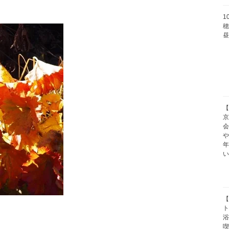
1
穂
【
京
や
【