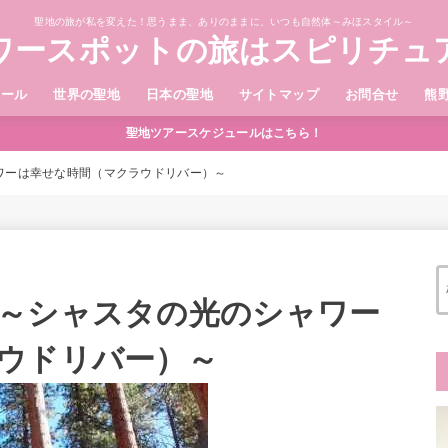
聖地の旅が私を変えた！思うまま、ありのままに、いつも自然体～みほスタイル～
ワースポットの旅はスピリチュ
ィール
世界の聖地
日本の聖地
サイトマップ
お問合せ
熊
聖地ツアースケジュールはこちら！
ワーは幸せな時間（マクラウドリバー）～
～シャスタの光のシャワー
ウドリバー）～