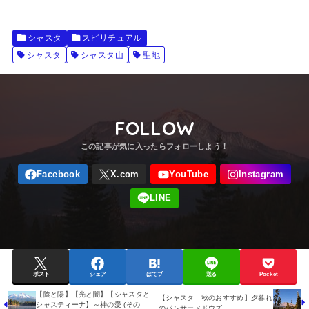
シャスタ
スピリチュアル
シャスタ
シャスタ山
聖地
FOLLOW
ポスト
シェア
はてブ
送る
Pocket
【陰と陽】【光と闇】【シャスタと
【シャスタ 秋のおすすめ】夕暮れ
シャスティーナ】～神の愛 (その
のパンサーメドウズ