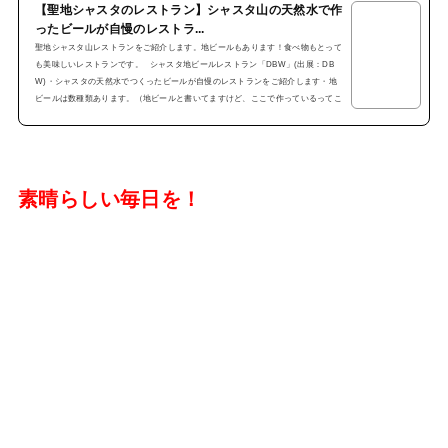
【聖地シャスタのレストラン】シャスタ山の天然水で作
ったビールが自慢のレストラ...
聖地シャスタ山レストランをご紹介します。地ビールもあります！食べ物もとって
も美味しいレストランです。 シャスタ地ビールレストラン「DBW」(出展：DB
W)・シャスタの天然水でつくったビールが自慢のレストランをご紹介します・地
ビールは数種類あります。（地ビールと書いてますけど、ここで作っているってこ
とです・・・ビール醸造所）・もちろん、ドラフトビール（生ビール）です (出
展：DBW) ・お食事もサンドイッチ、ホットドッグ、スープもどれも美味しいです
よ。・ベジタリアンの方には、サラダや...
素晴らしい毎日を！