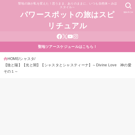
聖地の旅が私を変えた！思うまま、ありのままに、いつも自然体～みほ
スタイル～
SEARCH
パワースポットの旅はスピ
リチュアル
聖地ツアースケジュールはこちら！
HOME
シャスタ
【陰と陽】【光と闇】【シャスタとシャスティーナ】～Divine Love 神の愛
その１～