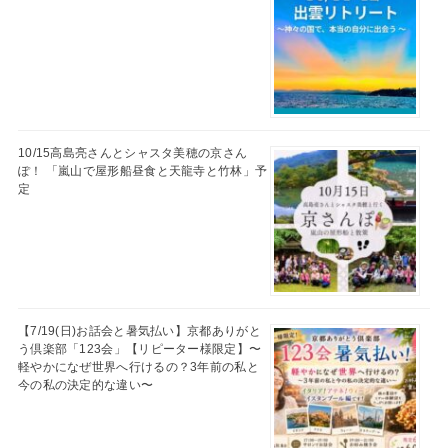
10/15高島亮さんとシャスタ美穂の京さん
ぽ！ 「嵐山で屋形船昼食と天龍寺と竹林」予
定
【7/19(日)お話会と暑気払い】京都ありがと
う倶楽部「123会」【リピーター様限定】〜
軽やかになぜ世界へ行けるの？3年前の私と
今の私の決定的な違い〜