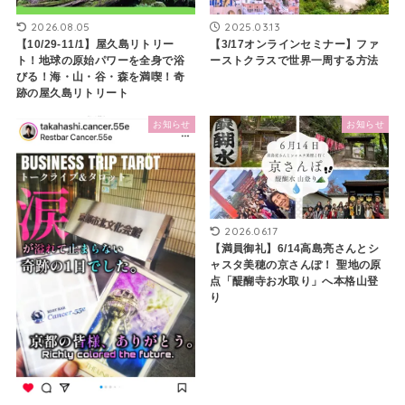
2026.08.05
2025.03.13
【10/29-11/1】屋久島リトリー
【3/17オンラインセミナー】ファ
ト！地球の原始パワーを全身で浴
ーストクラスで世界一周する方法
びる！海・山・谷・森を満喫！奇
跡の屋久島リトリート
お知らせ
お知らせ
2026.06.17
【満員御礼】6/14高島亮さんとシ
ャスタ美穂の京さんぽ！ 聖地の原
点「醍醐寺お水取り」へ本格山登
り