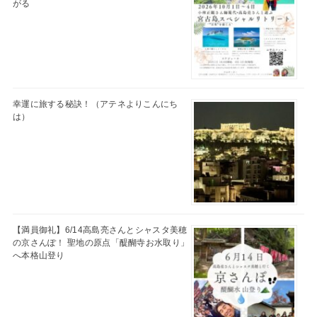
がる
幸運に旅する秘訣！（アテネよりこんにち
は）
【満員御礼】6/14高島亮さんとシャスタ美穂
の京さんぽ！ 聖地の原点「醍醐寺お水取り」
へ本格山登り