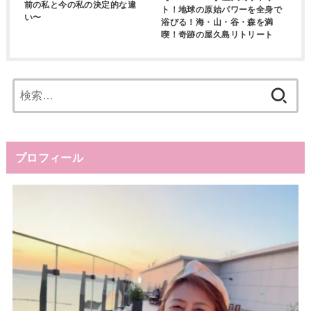
前の私と今の私の決定的な違
ト！地球の原始パワーを全身で
い〜
浴びる！海・山・谷・森を満
喫！奇跡の屋久島リトリート
検
索:
プロフィール