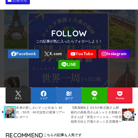
お知らせ
FOLLOW
ポスト
シェア
はてブ
送る
Pocket
本来の美しさにそっと出会う 40
【満員御礼】3/15小林正観さん師
代・50代・60代女性の変身ツアー
範代の高島亮さん&シャスタ美穂の
レポート
京さんぽ「伏見スペシャル」〜伏見
稲荷大社と穴場スポット五百羅漢〜
RECOMMEND