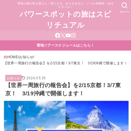
聖地の旅が私を変えた！思うまま、ありのままに、いつも自然体～みほ
スタイル～
SEARCH
パワースポットの旅はスピ
リチュアル
聖地ツアースケジュールはこちら！
HOME
お知らせ
【世界一周旅行の報告会】を2/15京都！3/7東京！ 3/19沖縄で開催します！
2026.03.25
お知らせ
【世界一周旅行の報告会】を2/15京都！3/7東
京！ 3/19沖縄で開催します！