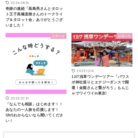
2024.08.16
奇跡の連続「高島亮さんとタロッ
ト王子高橋直樹さんのトークライ
ブ＆タロット会」ありがとうござ
いました！
お知らせ
お知らせ
2023.12.14
12/7浅草ワンデーツアー「パワス
ポ神社巡りとエナジーダンスで開
運！金龍さんと繋がろう」もんじ
ゃでワイワイin東京!
2025.01.31
「なんでも相談」はじめます！！
あなたの一人旅を応援します！
SNSわからないなら聞いてくださ
い！