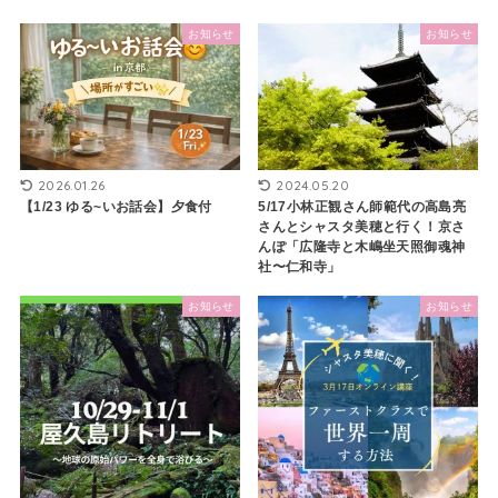
お知らせ
お知らせ
2026.01.26
2024.05.20
【1/23 ゆる~いお話会】夕食付
5/17小林正観さん師範代の高島亮
さんとシャスタ美穂と行く！京さ
んぽ「広隆寺と木嶋坐天照御魂神
社〜仁和寺」
お知らせ
お知らせ