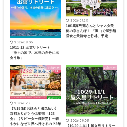
2026.07.20
10/15高島亮さんとシャスタ美
穂の京さんぽ！ 「嵐山で屋形船
昼食と天龍寺と竹林」予定
2026.08.05
10/11-12 出雲リトリート
「神々の国で、本当の自分に出
会う旅」
お知らせ
お知らせ
2026.07.19
【7/19(日)お話会と暑気払い】
京都ありがとう倶楽部「123
会」【リピーター様限定】〜軽
2026.08.05
やかになぜ世界へ行けるの？3年
【10/29-11/1】屋久島リトリー