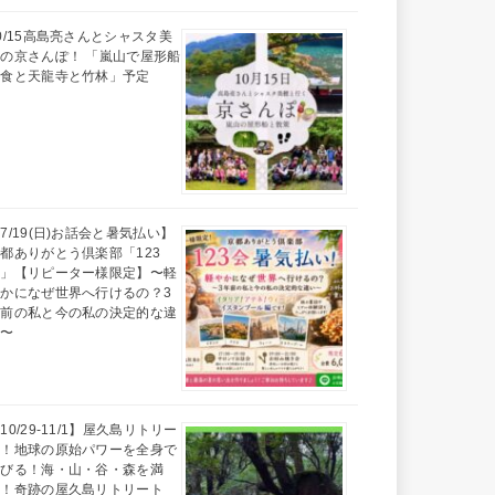
0/15高島亮さんとシャスタ美
の京さんぽ！ 「嵐山で屋形船
昼食と天龍寺と竹林」予定
7/19(日)お話会と暑気払い】
都ありがとう倶楽部「123
会」【リピーター様限定】〜軽
かになぜ世界へ行けるの？3
年前の私と今の私の決定的な違
い〜
10/29-11/1】屋久島リトリー
ト！地球の原始パワーを全身で
浴びる！海・山・谷・森を満
喫！奇跡の屋久島リトリート