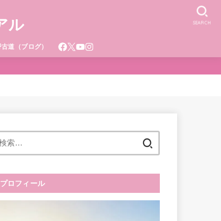
アル
SEARCH
野古道（ブログ）
検
索:
プロフィール