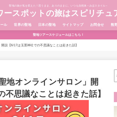
聖地の旅が私を変えた！思うまま、ありのままに、いつも自然体～みほスタイル～
ワースポットの旅はスピリチュ
ィール
世界の聖地
日本の聖地
サイトマップ
お問合せ
熊
聖地ツアースケジュールはこちら！
開設【6/17は玉置神社での不思議なことは起きた話】
聖地オンラインサロン」開
での不思議なことは起きた話】