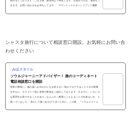
販売をしております！ご注文後、郵便局より発送します。お急ぎの方は、速達もで
きます。お問い合わせをお待ちしてます。 マウントシャスタハンドブック概要
「Welcome to マウントシャスタ」～マウントシャスタ ハンドブック～●全カラ
ー32ページ●シャスタの見どころ満載●各スポ...
シャスタ旅行について相談窓口開設。お気軽にお問い合
わせください
みほスタイル
ソウルジャーニーアドバイザー！ 旅のコーディネート
電話相談窓口を開設
世界の聖地へ、魂の旅へお出かけになる皆さまへ 私のブログではシャスタの情報
を中心に、カテゴリー別に世界の聖地をご紹介しております。今までに、いろいろ
な質問をお受けすることがあり、なんとかご希望にこたえることが出来ないか、と
思っていました。 安心して旅へ出かけて頂くために、この度、『ソウルジャーニ
ーアドバイザー』 として 電話サポートを始めました！ 私のリトリートに参加
しない方も遠慮せず、是非お問い合わせください！ 電話サポートの内容●お問い合
わせ可能な場所１、シャスタ２、カウア...