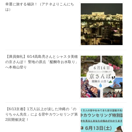
幸運に旅する秘訣！（アテネよりこんにち
は）
【満員御礼】6/14高島亮さんとシャスタ美穂
の京さんぽ！ 聖地の原点「醍醐寺お水取り」
へ本格山登り
【6/13京都】1万人以上が涙した沖縄の「の
りちゃん先生」による背中カウンセリング第
2回開催決定！