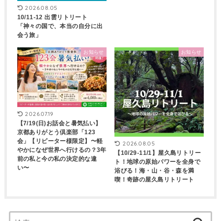
2026.08.05
10/11-12 出雲リトリート
「神々の国で、本当の自分に出
会う旅」
お知らせ
お知らせ
2026.07.19
【7/19(日)お話会と暑気払い】
京都ありがとう倶楽部「123
会」【リピーター様限定】〜軽
2026.08.05
やかになぜ世界へ行けるの？3年
【10/29-11/1】屋久島リトリー
前の私と今の私の決定的な違
ト！地球の原始パワーを全身で
い〜
浴びる！海・山・谷・森を満
喫！奇跡の屋久島リトリート
検