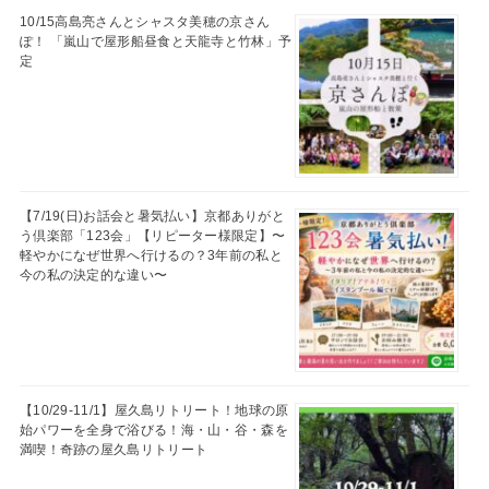
10/15高島亮さんとシャスタ美穂の京さん
ぽ！ 「嵐山で屋形船昼食と天龍寺と竹林」予
定
【7/19(日)お話会と暑気払い】京都ありがと
う倶楽部「123会」【リピーター様限定】〜
軽やかになぜ世界へ行けるの？3年前の私と
今の私の決定的な違い〜
【10/29-11/1】屋久島リトリート！地球の原
始パワーを全身で浴びる！海・山・谷・森を
満喫！奇跡の屋久島リトリート