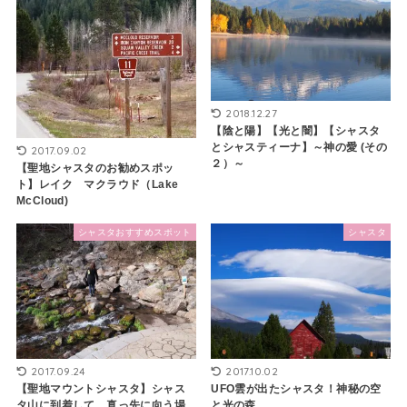
2018.12.27
【陰と陽】【光と闇】【シャスタ
とシャスティーナ】～神の愛 (その
2017.09.02
２）～
【聖地シャスタのお勧めスポッ
ト】レイク マクラウド（Lake
McCloud)
シャスタおすすめスポット
シャスタ
2017.09.24
2017.10.02
【聖地マウントシャスタ】シャス
UFO雲が出たシャスタ！神秘の空
タ山に到着して、真っ先に向う場
と光の森