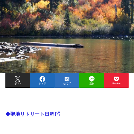
ポスト
シェア
はてブ
送る
Pocket
◆聖地リトリート日程