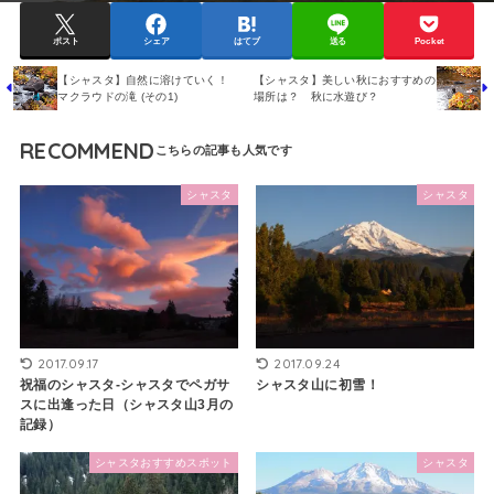
ポスト
シェア
はてブ
送る
Pocket
【シャスタ】自然に溶けていく！
【シャスタ】美しい秋におすすめの
マクラウドの滝 (その1)
場所は？ 秋に水遊び？
RECOMMEND
シャスタ
シャスタ
2017.09.17
2017.09.24
祝福のシャスタ-シャスタでペガサ
シャスタ山に初雪！
スに出逢った日（シャスタ山3月の
記録）
シャスタおすすめスポット
シャスタ