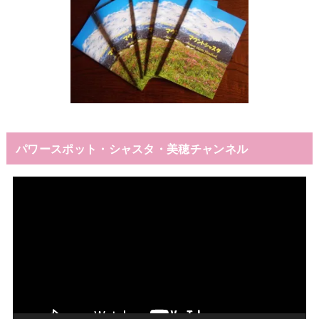
パワースポット・シャスタ・美穂チャンネル
動
画
プ
レ
ー
ヤ
ー