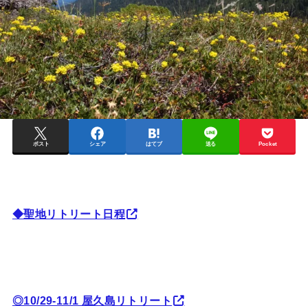
ポスト
シェア
はてブ
送る
Pocket
◆聖地リトリート日程
◎10/29-11/1 屋久島リトリート