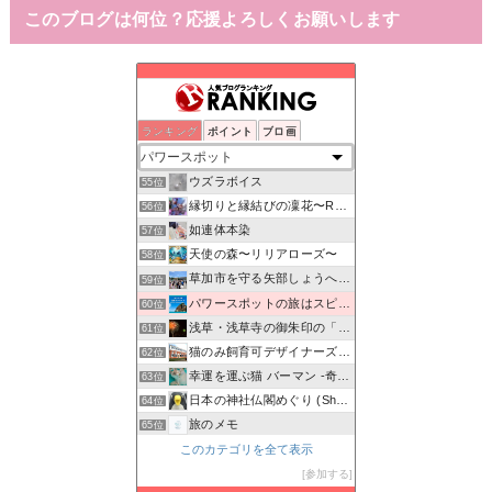
このブログは何位？応援よろしくお願いします
ランキング
ポイント
ブロ画
ウシ子とウシ夫の牛歩旅
53位
解体業者world Mr.キングの日常♪
54位
ウズラボイス
55位
縁切りと縁結びの凜花〜Reincarnation〜
56位
如連体本染
57位
天使の森〜リリアローズ〜
58位
草加市を守る矢部しょうへいの会のブログ
59位
パワースポットの旅はスピリチュアル！
60位
浅草・浅草寺の御朱印の「種類・値段・待ち時間・混雑状況」お…
61位
猫のみ飼育可デザイナーズ物件 prima-fortuna
62位
幸運を運ぶ猫 バーマン -奇跡のキャッテリー物語-
63位
日本の神社仏閣めぐり (Shrine Japan Info)
64位
旅のメモ
65位
パワースポット
このカテゴリを全て表示
66位
アンチエイジングとパワースポットのブログ
参加する
67位