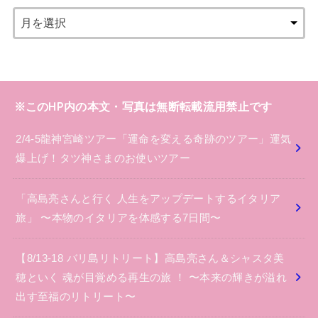
※このHP内の本文・写真は無断転載流用禁止です
2/4-5龍神宮崎ツアー「運命を変える奇跡のツアー」運気
爆上げ！タツ神さまのお使いツアー
「高島亮さんと行く 人生をアップデートするイタリア
旅」 〜本物のイタリアを体感する7日間〜
【8/13-18 バリ島リトリート】高島亮さん＆シャスタ美
穂といく 魂が目覚める再生の旅 ！ 〜本来の輝きが溢れ
出す至福のリトリート〜