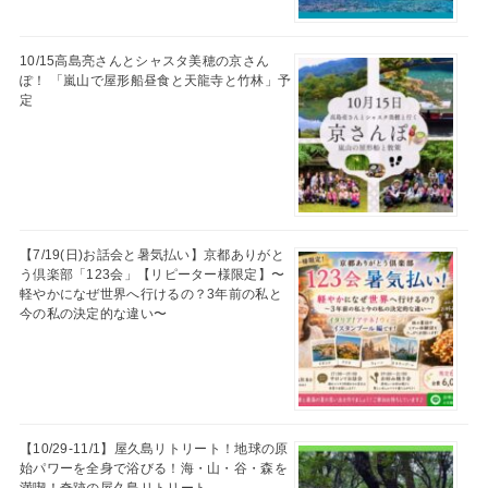
10/15高島亮さんとシャスタ美穂の京さん
ぽ！ 「嵐山で屋形船昼食と天龍寺と竹林」予
定
【7/19(日)お話会と暑気払い】京都ありがと
う倶楽部「123会」【リピーター様限定】〜
軽やかになぜ世界へ行けるの？3年前の私と
今の私の決定的な違い〜
【10/29-11/1】屋久島リトリート！地球の原
始パワーを全身で浴びる！海・山・谷・森を