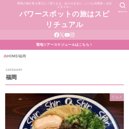
聖地の旅が私を変えた！思うまま、ありのままに、いつも自然体～みほ
スタイル～
SEARCH
パワースポットの旅はスピ
リチュアル
聖地ツアースケジュールはこちら！
HOME
福岡
福岡
グルメ