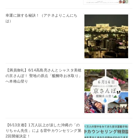
幸運に旅する秘訣！（アテネよりこんにち
は）
【満員御礼】6/14高島亮さんとシャスタ美穂
の京さんぽ！ 聖地の原点「醍醐寺お水取り」
へ本格山登り
【6/13京都】1万人以上が涙した沖縄の「の
りちゃん先生」による背中カウンセリング第
2回開催決定！