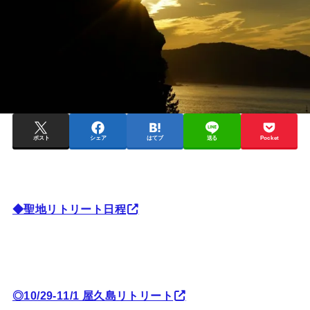
ポスト
シェア
はてブ
送る
Pocket
◆聖地リトリート日程
◎10/29-11/1 屋久島リトリート