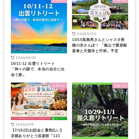
お知らせ
お知らせ
2026.07.20
10/15高島亮さんとシャスタ美
穂の京さんぽ！ 「嵐山で屋形船
昼食と天龍寺と竹林」予定
2026.08.05
10/11-12 出雲リトリート
「神々の国で、本当の自分に出
会う旅」
お知らせ
お知らせ
2026.07.19
【7/19(日)お話会と暑気払い】
京都ありがとう倶楽部「123