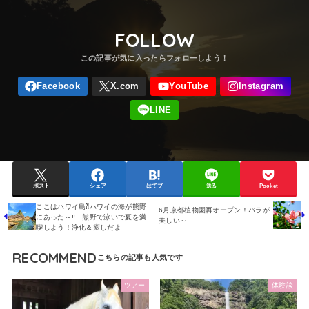
FOLLOW
ポスト
シェア
はてブ
送る
Pocket
ここはハワイ島⁈ハワイの海が熊野
6月京都植物園再オープン！バラが
にあった～‼ 熊野で泳いで夏を満
美しい～
喫しよう！浄化＆癒しだよ
RECOMMEND
ツアー
体験談