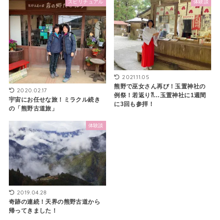
スピリチュアル
体験談
2021.11.05
熊野で巫女さん再び！玉置神社の
2020.02.17
例祭！若返り⁈…玉置神社に1週間
宇宙にお任せな旅！ミラクル続き
に3回も参拝！
の「熊野古道旅」
体験談
2019.04.28
奇跡の連続！天界の熊野古道から
帰ってきました！