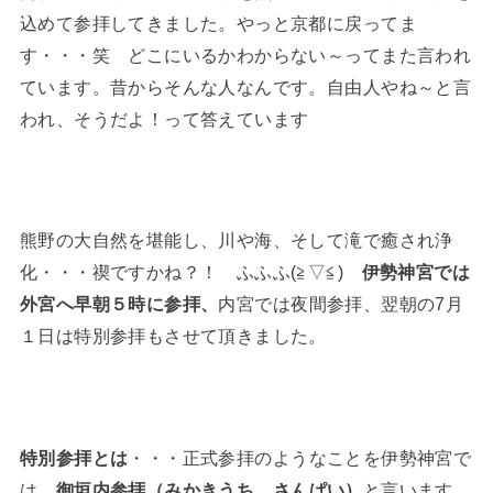
込めて参拝してきました。やっと京都に戻ってま
す・・・笑 どこにいるかわからない～ってまた言われ
ています。昔からそんな人なんです。自由人やね～と言
われ、そうだよ！って答えています
熊野の大自然を堪能し、川や海、そして滝で癒され浄
化・・・禊ですかね？！ ふふふ(≧▽≦)
伊勢神宮では
外宮へ早朝５時に参拝、
内宮では夜間参拝、翌朝の7月
１日は特別参拝もさせて頂きました。
特別参拝とは
・・・正式参拝のようなことを伊勢神宮で
は、
御垣内参拝（みかきうち さんぱい）
と言います。