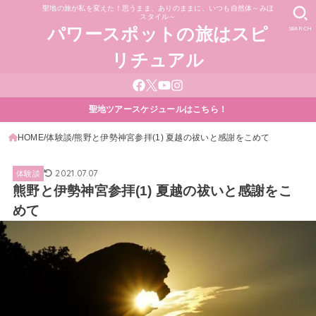
聖地の旅が私を変えた！思うまま、ありのままに、いつも自然体～みほ
スタイル～
SEARCH
パワースポットの旅はスピ
リチュアル
聖地ツアースケジュールはこちら！
HOME
体験談
熊野と伊勢神宮参拝(1) 夏越の祓いと感謝をこめて
2021.07.07
体験談
熊野と伊勢神宮参拝(1) 夏越の祓いと感謝をこ
めて