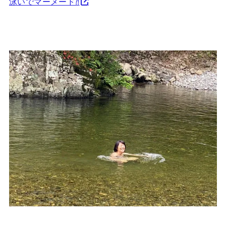
泳いでマーメード⁈