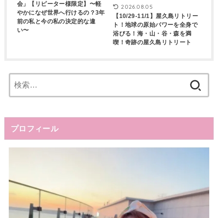
会」【リピーター様限定】〜軽
2026.08.05
やかになぜ世界へ行けるの？3年
【10/29-11/1】屋久島リトリー
前の私と今の私の決定的な違
ト！地球の原始パワーを全身で
い〜
浴びる！海・山・谷・森を満
喫！奇跡の屋久島リトリート
検
索:
プロフィール