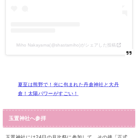
Miho Nakayama(@shastamiho)がシェアした投稿
夏至は熊野で！光に包まれた丹倉神社と大丹
倉！太陽パワーがすごい！
玉置神社へ参拝
玉置神社には24日の月次祭に参加して、その後「正式