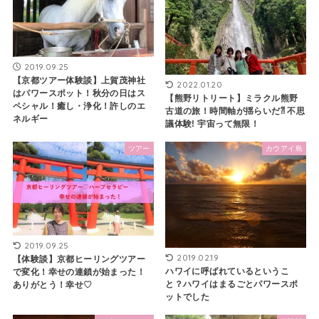
2019.09.25
【京都ツアー体験談】上賀茂神社
2022.01.20
はパワースポット！秋分の日はス
【熊野リトリート】ミラクル熊野
ペシャル！癒し・浄化！許しのエ
古道の旅！時間軸が揺らいだ⁈ 不思
ネルギー
議体験! 宇宙って無限！
ツアー
カウアイ島
2019.09.25
2019.02.19
【体験談】京都ヒーリングツアー
ハワイに呼ばれているというこ
で変化！幸せの連鎖が始まった！
と？ハワイはまるごとパワースポ
ありがとう！幸せ♡
ットでした