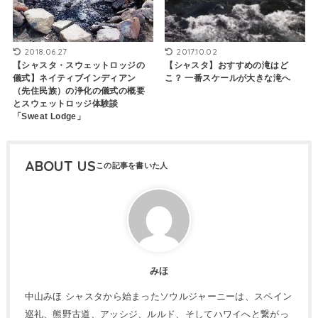
2018.06.27
2017.10.02
【シャスタ・スウェットロッジの
【シャスタ】おすすめの滝はど
儀式】ネイティブインディアン
こ？ 一番スケールが大きな滝へ
（先住民族）の浄化の儀式の概要
とスウェットロッジ体験談
「Sweat Lodge」
ABOUT US
みほ
中山みほ シャスタから始まったソウルジャーニーは、スペイン
巡礼、熊野古道、アッシジ、ルルド、そしてハワイへと繋がっ