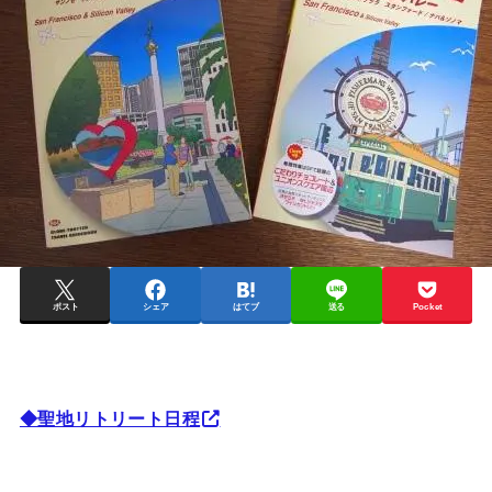
ポスト
シェア
はてブ
送る
Pocket
◆聖地リトリート日程