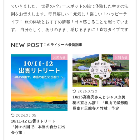
ていきました。 世界のパワースポットの旅で体験した幸せの法
則をお伝えします。毎日嬉しい！元気に！楽しい！ハッピーラ
イフ！ 旅の体験とおすすめ情報！日々感じることを綴っていま
す。 自分らしく、ありのまま、感じるままに！直観タイプです
NEW POST
お知らせ
お知らせ
2026.07.20
10/15高島亮さんとシャスタ美
穂の京さんぽ！ 「嵐山で屋形船
昼食と天龍寺と竹林」予定
2026.08.05
10/11-12 出雲リトリート
「神々の国で、本当の自分に出
会う旅」