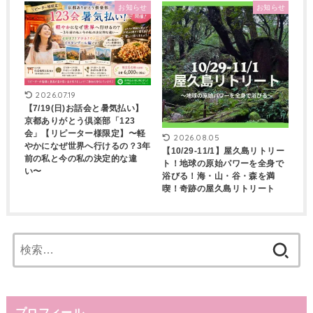
お知らせ
お知らせ
2026.07.19
【7/19(日)お話会と暑気払い】
京都ありがとう倶楽部「123
会」【リピーター様限定】〜軽
2026.08.05
やかになぜ世界へ行けるの？3年
【10/29-11/1】屋久島リトリー
前の私と今の私の決定的な違
ト！地球の原始パワーを全身で
い〜
浴びる！海・山・谷・森を満
喫！奇跡の屋久島リトリート
検
索:
プロフィール