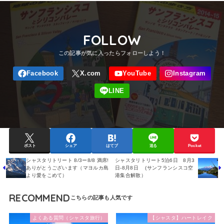
FOLLOW
ポスト
シェア
はてブ
送る
Pocket
シャスタリトリート 8/3ー8/8 満席!
シャスタリトリート5泊6日 8月3
ありがとうございます（マヨルカ島
日-8月8日 (サンフランシスコ空
より愛をこめて）
港集合解散）
RECOMMEND
よくある質問（シャスタ旅行）
【シャスタ】ハートレイク