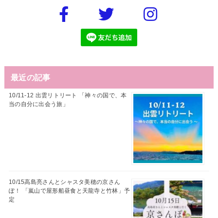
最近の記事
10/11-12 出雲リトリート 「神々の国で、本
当の自分に出会う旅」
10/15高島亮さんとシャスタ美穂の京さん
ぽ！ 「嵐山で屋形船昼食と天龍寺と竹林」予
定