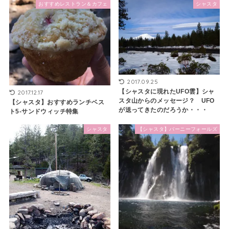
おすすめレストラン＆カフェ
シャスタ
2017.09.25
【シャスタに現れたUFO雲】シャ
2017.12.17
スタ山からのメッセージ？ UFO
【シャスタ】おすすめランチベス
が送ってきたのだろうか・・・
ト5-サンドウィッチ特集
シャスタ
【シャスタ】バーニーフォールズ