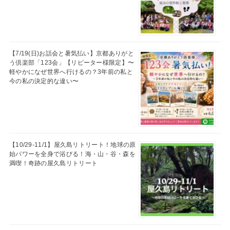
【7/19(日)お話会と暑気払い】京都ありがと
う倶楽部「123会」【リピーター様限定】〜
軽やかになぜ世界へ行けるの？3年前の私と
今の私の決定的な違い〜
【10/29-11/1】屋久島リトリート！地球の原
始パワーを全身で浴びる！海・山・谷・森を
満喫！奇跡の屋久島リトリート