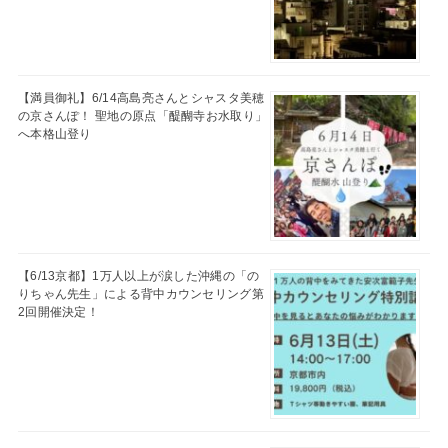
【満員御礼】6/14高島亮さんとシャスタ美穂
の京さんぽ！ 聖地の原点「醍醐寺お水取り」
へ本格山登り
【6/13京都】1万人以上が涙した沖縄の「の
りちゃん先生」による背中カウンセリング第
2回開催決定！