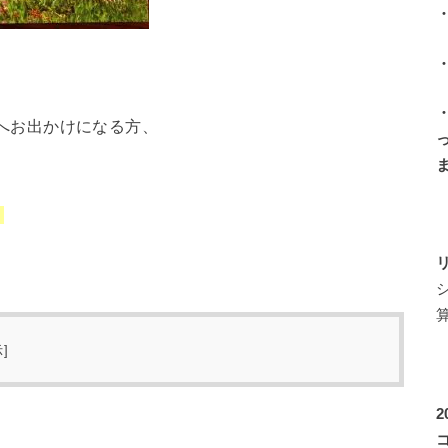
へお出かけになる方、
。
示
]