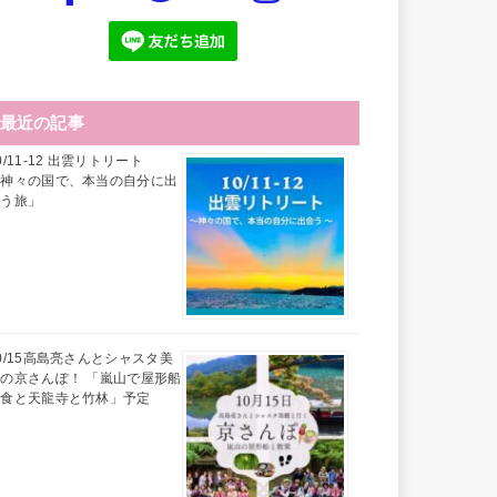
最近の記事
0/11-12 出雲リトリート
「神々の国で、本当の自分に出
会う旅」
0/15高島亮さんとシャスタ美
の京さんぽ！ 「嵐山で屋形船
昼食と天龍寺と竹林」予定