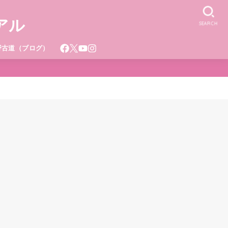
アル
SEARCH
野古道（ブログ）