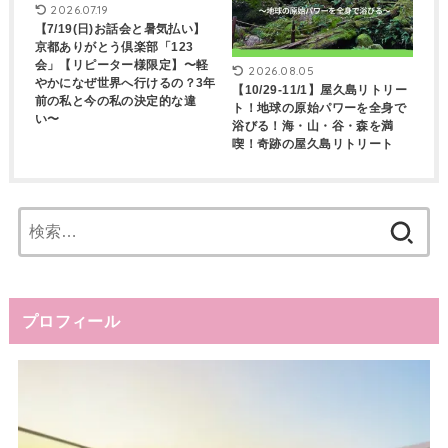
2026.07.19
【7/19(日)お話会と暑気払い】
京都ありがとう倶楽部「123
会」【リピーター様限定】〜軽
2026.08.05
やかになぜ世界へ行けるの？3年
【10/29-11/1】屋久島リトリー
前の私と今の私の決定的な違
ト！地球の原始パワーを全身で
い〜
浴びる！海・山・谷・森を満
喫！奇跡の屋久島リトリート
検
索:
プロフィール