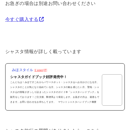
お急ぎの場合は別途お問い合わせください
今すぐ購入する
シャスタ情報が詳しく載っています
みほスタイル
1 user
シャスタガイドブック好評発売中！
こんにちは！みほですこれからパワースポット・シャスタ山へお出かけになる方、
シャスタのことが気になり始めている方、シャスタの氣を感じたい方、聖地・シャ
スタ山の情報がぎっしり詰まったシャスタのガイド本「シャスタハンドブック」を
販売をしております！ご注文後、郵便局より発送します。お急ぎの方は、速達もで
きます。お問い合わせをお待ちしてます。 マウントシャスタハンドブック概要
「Welcome to マウントシャスタ」～マウントシャスタ ハンドブック～●全カラ
ー32ページ●シャスタの見どころ満載●各スポ...