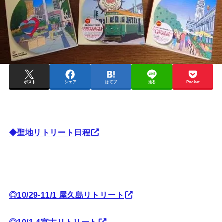
ポスト
シェア
はてブ
送る
Pocket
◆聖地リトリート日程
◎10/29-11/1 屋久島リトリート