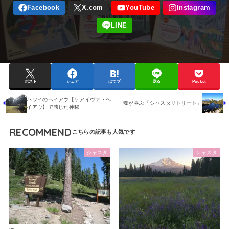
ポスト
シェア
はてブ
送る
Pocket
ハワイのヘイアウ【ケアイヴァ・ヘ
魂が喜ぶ「シャスタリトリート」
イアウ】で感じた神秘
RECOMMEND
シャスタ
シャスタ