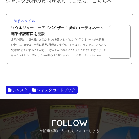
シャスタ旅行の質問がありましたら、こちらへ
みほスタイル
ソウルジャーニーアドバイザー！ 旅のコーディネート
電話相談窓口を開設
世界の聖地へ、魂の旅へお出かけになる皆さまへ 私のブログではシャスタの情報
を中心に、カテゴリー別に世界の聖地をご紹介しております。今までに、いろいろ
な質問をお受けすることがあり、なんとかご希望にこたえることが出来ないか、と
思っていました。 安心して旅へ出かけて頂くために、この度、『ソウルジャーニ
ーアドバイザー』 として 電話サポートを始めました！ 私のリトリートに参加
しない方も遠慮せず、是非お問い合わせください！ 電話サポートの内容●お問い合
わせ可能な場所１、シャスタ２、カウア...
シャスタ
シャスタガイドブック
FOLLOW