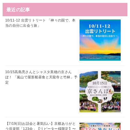
最近の記事
10/11-12 出雲リトリート 「神々の国で、本
当の自分に出会う旅」
10/15高島亮さんとシャスタ美穂の京さん
ぽ！ 「嵐山で屋形船昼食と天龍寺と竹林」予
定
【7/19(日)お話会と暑気払い】京都ありがと
う倶楽部「123会」【リピーター様限定】〜