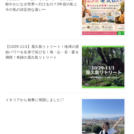
軽やかになぜ世界へ行けるの？3年前の私と
今の私の決定的な違い〜
【10/29-11/1】屋久島リトリート！地球の原
始パワーを全身で浴びる！海・山・谷・森を
満喫！奇跡の屋久島リトリート
イタリアから無事に帰国しました♡