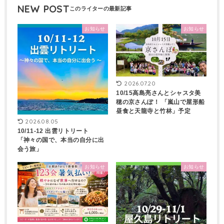
NEW POST
お知らせ
お知らせ
2026.07.20
10/15高島亮さんとシャスタ美
穂の京さんぽ！ 「嵐山で屋形船
昼食と天龍寺と竹林」予定
2026.08.05
10/11-12 出雲リトリート
「神々の国で、本当の自分に出
会う旅」
お知らせ
お知らせ