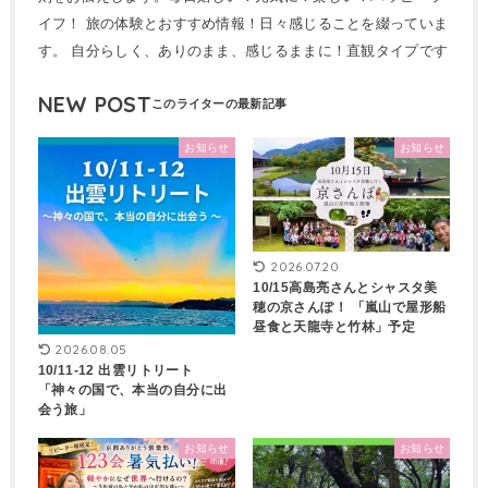
イフ！ 旅の体験とおすすめ情報！日々感じることを綴っていま
す。 自分らしく、ありのまま、感じるままに！直観タイプです
NEW POST
お知らせ
お知らせ
2026.07.20
10/15高島亮さんとシャスタ美
穂の京さんぽ！ 「嵐山で屋形船
昼食と天龍寺と竹林」予定
2026.08.05
10/11-12 出雲リトリート
「神々の国で、本当の自分に出
会う旅」
お知らせ
お知らせ