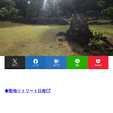
ポスト
シェア
はてブ
送る
Pocket
◆聖地リトリート日程