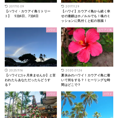
2017.10.09
2017.11.29
【ハワイ・カウアイ島リトリー
【ハワイ】カウアイ島から続く幸
ト】 5泊6日、7泊8日
せの連鎖はホノルルでも！魂のミ
ッションに気付くと虹の祝福！
ハワイ
カウアイ島
2025.11.16
2020.01.26
【ハワイに1ヶ月来ませんか】と言
夏休みのハワイ！カウアイ島に着
われたらあなただったらどうす
いて何をする？！ヒーリングな時
る？
間はどこで？
ハワイ
ハワイ