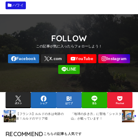
ハワイ
FOLLOW
ポスト
シェア
はてブ
送る
Pocket
【フランス】ルルドの水は奇跡の
「地球の歩き方」に聖地「シャスタ
泉！ルルドのマリア様
山」が載っています！
RECOMMEND