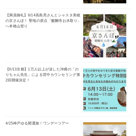
【満員御礼】6/14高島亮さんとシャスタ美穂
の京さんぽ！ 聖地の原点「醍醐寺お水取り」
へ本格山登り
【6/13京都】1万人以上が涙した沖縄の「の
りちゃん先生」による背中カウンセリング第
2回開催決定！
4/25神戸ゆる開運旅！ワンデーツアー