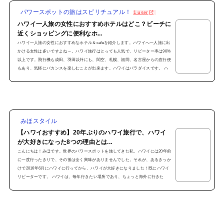
パワースポットの旅はスピリチュアル！
1 user
ハワイ一人旅の女性におすすめホテルはどこ？ビーチに
近くショッピングに便利なホ...
ハワイ一人旅の女性におすすめなホテル＆cafeを紹介します。ハワイへ一人旅に出
かける女性は多いですよね～。ハワイ旅行はとっても人気で、リピーター率は90%
以上です。飛行機も成田、羽田以外にも、関空、札幌、福岡、名古屋からの直行便
もあり、気軽にバカンスを楽しむことが出来ます。ハワイはパラダイスです。 ハ
ワイ初めての女友達から、「一人旅ならワイキキはどこのホテルがおすすめ？」
「ハワイ島やカウアイ島の帰りに、ワイキキにも寄りたいけど、一人で泊まるのに
おすすめホテルを教えて」 ハワイの離島一人旅はこ...
みほスタイル
【ハワイおすすめ】20年ぶりのハワイ旅行で、ハワイ
が大好きになった8つの理由とは...
こんにちは！みほです。世界のパワースポットを旅してきた私、ハワイには20年前
に一度行ったきりで、その後は全く興味がありませんでした。それが、あるきっか
けで2016年6月にハワイに行ってから、ハワイが大好きになりました！既にハワイ
リピーターです。 ハワイは、毎年行きたい場所であり、ちょっと海外に行きた
い！と思ったら、真っ先に思いつく行き先になっています！世界のパワースポット
を旅してきた私が、なぜハワイ大好きになったのか？ ハワイ旅行にはまった理由
をお伝えします。 20年間ハワイに行かなか...