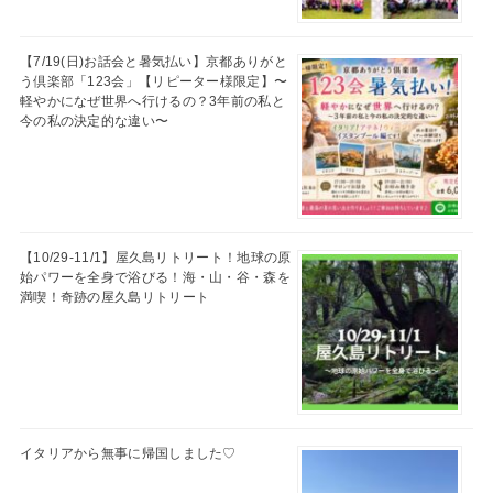
【7/19(日)お話会と暑気払い】京都ありがと
う倶楽部「123会」【リピーター様限定】〜
軽やかになぜ世界へ行けるの？3年前の私と
今の私の決定的な違い〜
【10/29-11/1】屋久島リトリート！地球の原
始パワーを全身で浴びる！海・山・谷・森を
満喫！奇跡の屋久島リトリート
イタリアから無事に帰国しました♡