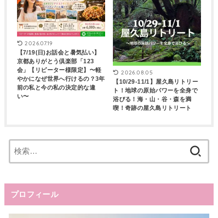
2026.07.19
【7/19(日)お話会と暑気払い】
京都ありがとう倶楽部「123
会」【リピーター様限定】〜軽
2026.08.05
やかになぜ世界へ行けるの？3年
【10/29-11/1】屋久島リトリー
前の私と今の私の決定的な違
ト！地球の原始パワーを全身で
い〜
浴びる！海・山・谷・森を満
喫！奇跡の屋久島リトリート
検
索:
プロフィール