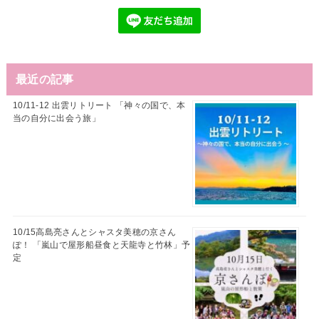
最近の記事
10/11-12 出雲リトリート 「神々の国で、本
当の自分に出会う旅」
10/15高島亮さんとシャスタ美穂の京さん
ぽ！ 「嵐山で屋形船昼食と天龍寺と竹林」予
定