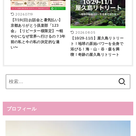
2026.07.19
【7/19(日)お話会と暑気払い】
京都ありがとう倶楽部「123
会」【リピーター様限定】〜軽
2026.08.05
やかになぜ世界へ行けるの？3年
【10/29-11/1】屋久島リトリー
前の私と今の私の決定的な違
ト！地球の原始パワーを全身で
い〜
浴びる！海・山・谷・森を満
喫！奇跡の屋久島リトリート
検
索:
プロフィール