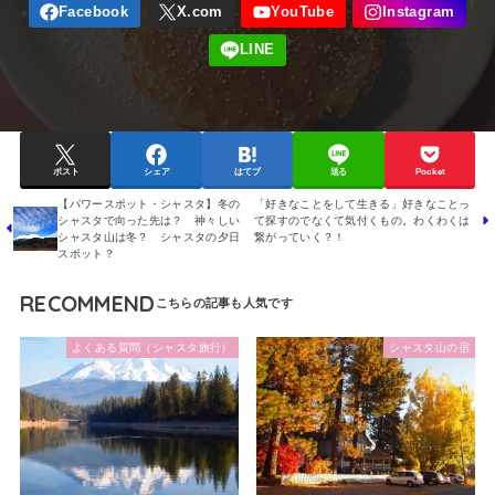
ポスト
シェア
はてブ
送る
Pocket
【パワースポット・シャスタ】冬の
「好きなことをして生きる」好きなことっ
シャスタで向った先は？ 神々しい
て探すのでなくて気付くもの。わくわくは
シャスタ山は冬？ シャスタの夕日
繋がっていく？！
スポット？
RECOMMEND
よくある質問（シャスタ旅行）
シャスタ山の宿