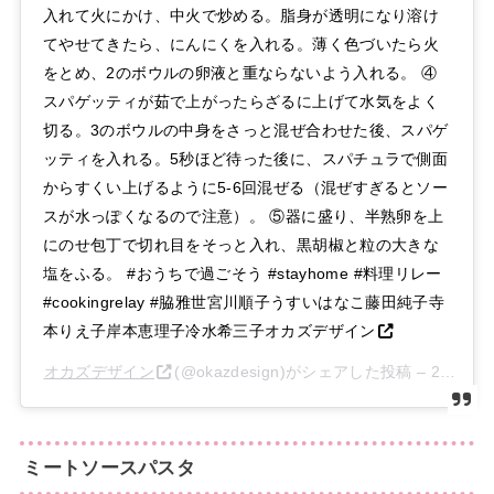
入れて火にかけ、中火で炒める。脂身が透明になり溶け
てやせてきたら、にんにくを入れる。薄く色づいたら火
をとめ、2のボウルの卵液と重ならないよう入れる。 ④
スパゲッティが茹で上がったらざるに上げて水気をよく
切る。3のボウルの中身をさっと混ぜ合わせた後、スパゲ
ッティを入れる。5秒ほど待った後に、スパチュラで側面
からすくい上げるように5-6回混ぜる（混ぜすぎるとソー
スが水っぽくなるので注意）。 ⑤器に盛り、半熟卵を上
にのせ包丁で切れ目をそっと入れ、黒胡椒と粒の大きな
塩をふる。 #おうちで過ごそう #stayhome #料理リレー
#cookingrelay #脇雅世宮川順子うすいはなこ藤田純子寺
本りえ子岸本恵理子冷水希三子オカズデザイン
オカズデザイン
(@okazdesign)がシェアした投稿 –
2020年
ミートソースパスタ