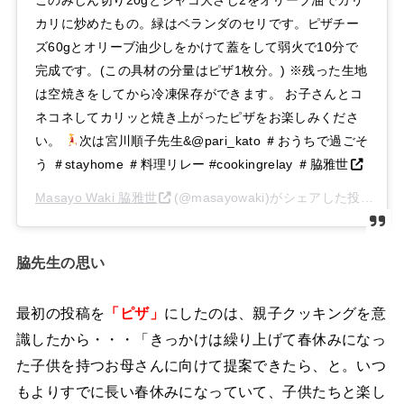
カリに炒めたもの。緑はベランダのセリです。ピザチー
ズ60gとオリーブ油少しをかけて蓋をして弱火で10分で
完成です。(この具材の分量はピザ1枚分。) ※残った生地
は空焼きをしてから冷凍保存ができます。 お子さんとコ
ネコネしてカリッと焼き上がったピザをお楽しみくださ
い。
次は宮川順子先生&@pari_kato ＃おうちで過ごそ
う ＃stayhome ＃料理リレー #cookingrelay ＃脇雅世
Masayo Waki 脇雅世
(@masayowaki)がシェアした投稿 –
2
脇先生の思い
最初の投稿を
「ピザ」
にしたのは、親子クッキングを意
識したから・・・「きっかけは繰り上げて春休みになっ
た子供を持つお母さんに向けて提案できたら、と。いつ
もよりすでに長い春休みになっていて、子供たちと楽し