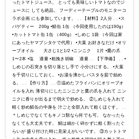
ったトマトジュース。 とっても美味しいトマトなのでジ
ュースに しても絶品。 フーディーテーブルのモニターコ
ラボ企画 にも参加しています。 . . 【材料】2人分 . . •ス
パゲティー 200g •鯖缶 1缶 （今回使用したのは190g）
•カットトマト缶 1缶 （400g） •しめじ 1袋 （今回は家
にあったヤマブシタケで代用） •大葉 お好きなだけ •オリ
ーブオイル 大さじ1と1/2 •ニンニク 1片 •鷹の爪
1〜2本 •塩 適量 •粗挽き胡椒 適量 . . 【下準備】 . . •
しめじの石突きを切り落とし手で 小分けにする。 •大葉
を千切りにしておく。 •お湯を沸かしパスタを茹で始め
る。 . . 【作り方】 . . ①温めたフライパンにオリーブオ
イルを入れ 薄切りにしたニンニクと鷹の爪を入れて ニン
ニクに香りが出るまで弱火で炒める。 ②しめじを入れて
軽く炒め鯖缶の中身を 汁ごと全部入れて粗くほぐす。 . .
＊しめじでなくてもキノコ類なら何でも可。 なかったら
なくても大丈夫です。 鯖は細かく砕かずに粗く割ったぐ
らいが 盛り付けた時に見栄えがいいです。 ③カットトマ