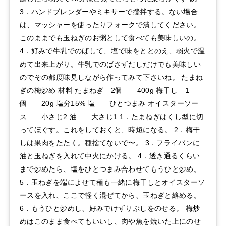
3．ハンドブレンダーやミキサーで攪拌する。ない場合
は、マッシャーを使ったりフォークで潰してください。
このままでも玉ねぎのお粥として食べても美味しいの。
4．好みで牛乳でのばして、塩で味をととのえ、弱火で温
めて出来上がり。牛乳でのばさずだしだけでも美味しい
のでその都度味見しながら作ってみて下さいね。 たまね
ぎの梅炒め 材料 たまねぎ 2個 400g 梅干し 1
個 20g 塩分15% 塩 ひとつまみ オイスターソー
ス 小さじ2 油 大さじ1 1．たまねぎはくし型に切
ってほぐす。これをしておくと、時短になる。 2．梅干
しは果肉をたたく。種捨てないで〜。 3．フライパンに
油と玉ねぎを入れて中火にかける。 4．透き通るくらい
まで炒めたら、塩をひとつまみ合わせてもうひと炒め。
5．玉ねぎを端によせて種も一緒に梅干しとオイスターソ
ースを入れ、ここで軽く混ぜてから、玉ねぎと絡める。
6．もうひと炒めし、好みでけずりぶしをのせる。 梅炒
めはこのまま食べてもいいし、肉や魚を焼いた上にのせ