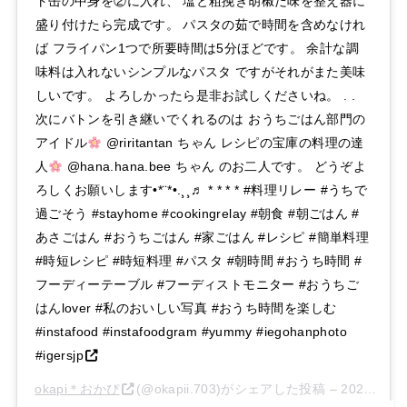
ト缶の中身を②に入れ、 塩と粗挽き胡椒だ味を整え器に
盛り付けたら完成です。 パスタの茹で時間を含めなけれ
ば フライパン1つで所要時間は5分ほどです。 余計な調
味料は入れないシンプルなパスタ ですがそれがまた美味
しいです。 よろしかったら是非お試しくださいね。 . .
次にバトンを引き継いでくれるのは おうちごはん部門の
アイドル
@riritantan ちゃん レシピの宝庫の料理の達
人
@hana.hana.bee ちゃん のお二人です。 どうぞよ
ろしくお願いします•*¨*•.¸¸♬ * * * * #料理リレー #うちで
過ごそう #stayhome #cookingrelay #朝食 #朝ごはん #
あさごはん #おうちごはん #家ごはん #レシピ #簡単料理
#時短レシピ #時短料理 #パスタ #朝時間 #おうち時間 #
フーディーテーブル #フーディストモニター #おうちご
はんlover #私のおいしい写真 #おうち時間を楽しむ
#instafood #instafoodgram #yummy #iegohanphoto
#igersjp
okapi＊おかぴ
(@okapii.703)がシェアした投稿 –
2020年 