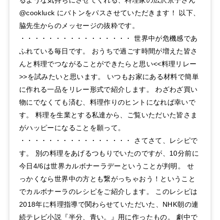
@cookluck にバトンをパスさせていただきます！ 以下、
脇先生からのメッセージの抜粋です。
・・・・・・・・・・・・・・・・ 世界中が危機感であ
ふれている毎日です。 おうちで過ごす時間が増えた皆さ
んと料理でつながることができたらと思い<<料理リレー
>>を試みたいと思います。 いつもお家にある材料で簡単
に作れる一品をリレー形式で紹介します。 わざわざ買い
物にでなくても済む、料理作りのヒントになれば幸いで
す。 料理を生業とする私達から、ご覧いただいた皆さま
がハッピーになることを願って。
・・・・・・・・・・・・・・・・ さてさて、レシピで
す。 別の料理をあげるつもりでいたのですが、10分前に
今日4/6は世界カルボナーラデーということが判明。 せ
っかくなら世界中の方とも繋がっちゃおう！ということ
でカルボナーラのレシピをご紹介します。 このレシピは
2018年に料理指導で関わらせていただいた、NHK朝の連
続テレビ小説『半分、青い。』用に作ったもの。 劇中で