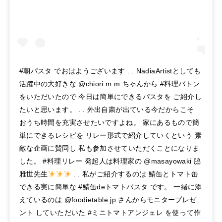
#朝パスタ でおはようございます . . NadiaArtistとしても
活躍中の大好きな @chiori.m.m ちゃんから #料理バトン
をいただいたので 今日は簡単にできるパスタを ご紹介し
たいと思います。 . . 外出自粛が出ている今だからこそ
おうち時間を充実させたいですよね。 家にあるもので簡
単にできるレシピを リレー形式で紹介していくという 素
敵な企画に賛同し 私も参加させていただくことになりま
した。 #料理リレー 発起人は料理家の @masayowaki 脇
雅世先生
. . 私がご紹介するのは 鯖缶とトマト缶
できる実に簡単な #鯖缶deトマトパスタ です。 一緒に添
えているのは @foodietable.jp さんからモニタープレゼ
ント していただいた #ミニトマトアンジェレ を使って作