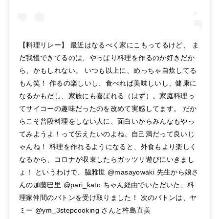
【料理リレー】 最近はなるべく家にこもってるけど、 ま
だ我慢できてるのは、やっぱり料理を作るのが好きだか
ら、かもしれない。 いつも以上に、めっちゃ自炊してる
もん笑！ 作るの楽しいし、食べれば美味しいし、健康に
なるかもだし、家族にも喜ばれる（はず）。家庭料理っ
てサイコーの趣味だったのを改めて実感してます。 だか
らこそ普段料理をしない人に、面白いからみんなもやっ
てみようよ！って伝えたいのよね。自己満だって良いじ
ゃんね！ 料理を作れるようになると、外食もより楽しく
なるから、コロナが収束したらガッツリ遊びにいきまし
ょ！ というわけで、脇雅世 @masayowaki 先生から娘さ
んの加藤巴里 @pari_kato ちゃん経由でいただいた、料
理家仲間のバトンを受け取りました！ 次のバトンは、ヤ
ミー @ym_3stepcooking さんと杵島直美