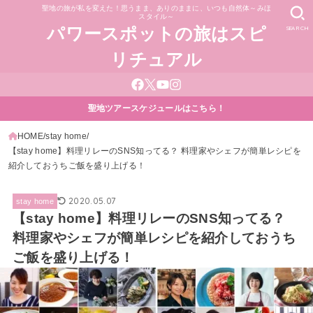
聖地の旅が私を変えた！思うまま、ありのままに、いつも自然体～みほ
スタイル～
SEARCH
パワースポットの旅はスピ
リチュアル
聖地ツアースケジュールはこちら！
HOME
stay home
【stay home】料理リレーのSNS知ってる？ 料理家やシェフが簡単レシピを
紹介しておうちご飯を盛り上げる！
2020.05.07
stay home
【stay home】料理リレーのSNS知ってる？
料理家やシェフが簡単レシピを紹介しておうち
ご飯を盛り上げる！