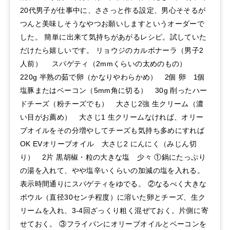
20代男子が仕事中に、ささっと作る設定、男心そそるが
つんと美味しそうなやつお願いしますというオーダーで
した。 簡単に出来て気持ちがあがるレシピ。試していた
だけたら嬉しいです。 リョウジのカルボナーラ（男子2
人前） スパゲティ（2mmくらいの太めのもの）
220g 半熟の茹で卵（かなりやわらかめ） 2個 卵 1個
塩豚またはベーコン（5mm角に切る） 30g 削ったハー
ドチーズ（粉チーズでも） 大さじ2強 生クリーム（濃
い目がお薦め） 大さじ1 生クリームなければ、オリー
ブオイルをその分増やしてチーズも気持ち多めにすれば
OK EVオリーブオイル 大さじ2 にんにく（みじん切
り） 2片 黒胡椒・粒の大きな塩 少々 ①鍋にたっぷり
の湯を入れて、やや塩辛いくらいの加減の塩を入れる。
表示時間通りにスパゲティをゆでる。 ②なるべく大きな
ボウル（直径30センチ程度）に溶いた卵とチーズ、生ク
リームを入れ、3-4回ざっくり粗く混ぜておく。片側に寄
せておく。 ③フライパンにオリーブオイルとベーコンを