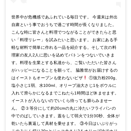
世界中が危機感であふれている毎日です。 今週末は外出
自粛という事でおうちで過ごす時間が長くなりました。
こんな時に皆さんと料理でつながることができたらと思
い「料理リレー」を試みたいと思います。 お家にある手
軽な材料で簡単に作れる一品を紹介する。そして次の料
理家の友人2人に思いを込めてバトンをつないでいきま
す。料理を生業とする私達から、ご覧いただいた皆さん
がハッピーになることを願って。 脇雅世がお届けするの
はイーストもオーブンも使わないピザ
①強力粉200g、
塩小さじ1弱、水100ml、オリーブ油大さじ1をボウルに
入れて滑らかになるまでこねたら1時間ほど休ませます。
イーストが入らないのでいくら待っても膨らみませー
ん。 ②３等分にして約20cmの丸に冷たいフライパンの
中でのばしていきます。蓋をして弱火で1分30秒、全体が
乾いたら裏返して具材を乗せます。 ③今日はいぶりがっ
このみじん切り20gとジャコ大さじ2をオリーブ油でカリ