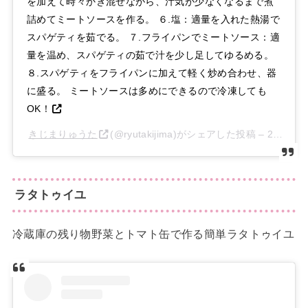
を加えて時々かき混ぜながら、汁気が少なくなるまで煮
詰めてミートソースを作る。 ６.塩：適量を入れた熱湯で
スパゲティを茹でる。 ７.フライパンでミートソース：適
量を温め、スパゲティの茹で汁を少し足してゆるめる。
８.スパゲティをフライパンに加えて軽く炒め合わせ、器
に盛る。 ミートソースは多めにできるので冷凍しても
OK！
きじまりゅうた
(@ryutakijima)がシェアした投稿 –
2020年
ラタトゥイユ
冷蔵庫の残り物野菜とトマト缶で作る簡単ラタトゥイユ