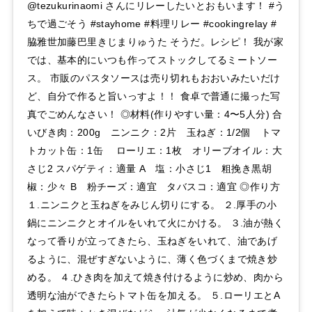
@tezukurinaomi さんにリレーしたいとおもいます！ #う
ちで過ごそう #stayhome #料理リレー #cookingrelay #
脇雅世加藤巴里きじまりゅうた そうだ。レシピ！ 我が家
では、基本的にいつも作ってストックしてるミートソー
ス。 市販のパスタソースは売り切れもおおいみたいだけ
ど、自分で作ると旨いっすよ！！ 食卓で普通に撮った写
真でごめんなさい！ ◎材料(作りやすい量：4〜5人分) 合
いびき肉：200g ニンニク：2片 玉ねぎ：1/2個 トマ
トカット缶：1缶 ローリエ：1枚 オリーブオイル：大
さじ2 スパゲティ：適量 A 塩：小さじ1 粗挽き黒胡
椒：少々 B 粉チーズ：適宜 タバスコ：適宜 ◎作り方
１.ニンニクと玉ねぎをみじん切りにする。 ２.厚手の小
鍋にニンニクとオイルをいれて火にかける。 ３.油が熱く
なって香りが立ってきたら、玉ねぎをいれて、油であげ
るように、混ぜすぎないように、薄く色づくまで焼き炒
める。 ４.ひき肉を加えて焼き付けるように炒め、肉から
透明な油ができたらトマト缶を加える。 ５.ローリエとA