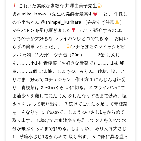
これまた素敵な素敵な 井澤由美子先生
@yumiko_izawa （先生の発酵食最高す
） と、 仲良し
の心平ちゃん @shimpei_kurihara （呑みすぎ注意
）
からバトンを受け継ぎました
. ぼくが紹介するのは、
うちの子が大好きな フライパンひとつでできる、 お肉い
らずの簡単レシピだよ。 .
ツナそぼろのクイックピビ
ンパ 材料（2人分） ツナ缶（70g）………2缶 にんじ
ん………小1本 青梗菜（お好きな青菜で）………1株 卵
黄………2個 ごま油、しょうゆ、みりん、砂糖、塩、い
りごま、好みでコチュジャン . 作り方 1.にんじんは細切
り、青梗菜は 2〜3㎝くら いに切る。 2.フライパンにご
ま油少々を熱してにんじん をしんなりするまで炒め、塩
少々を ふって取り出す。 3.続けてごま油を足して青梗菜
をしんなりす まで炒めて、しょうゆ小さじ1をからめて
取り出す。 4.続けてごま油少々を足してツナを入れて水
分が飛ぶくらいまで炒める。しょうゆ、 みりん各大さじ
1、砂糖小さじ1をからめて 取り出す。 5.ご飯に具を盛っ