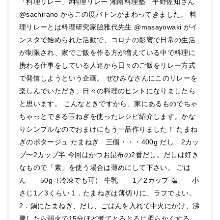
「料理リレー」#料理リレー 湘南料理塾 平野佐知さん
@sachirano からこの度バトンがまわってきました。 料
理リレーとは料理研究家脇雅代先生 @masayowaki がイ
ンスタで始められた活動で、コロナの影響で日常の生活
が制限され、家でご飯を作る方が増えている中で料理に
携わる仕事をしている人達から日々のご飯をリレー方式
で発信しようという企画。 ぜひみなさんにこのリレーを
楽しんでいただき、日々の料理のヒントになりましたら
と思います。 こんなときですから、家にあるものでちゃ
ちゃっとできる玉ねぎを使ったレシピ紹介します。かな
りシンプルなのでおまけにもう一品作りました！ たまね
ぎのポタージュ たまねぎ 三個・・・400g だし 2カッ
プ〜2カップ半 今回はかつお昆布の2番だし。だしは好き
なもので「素」を使う場合は薄めにして下さい。 ごは
ん 50g（冷凍でも可） 牛乳 1／2カップ 塩 小
さじ1／3くらい 1．たまねぎは薄切りに、ラフでよい。
2．鍋にたまねぎ、だし、ごはんを入れて中火にかけ、沸
騰したら弱火で15分ほど煮てとろとろに柔らかくする。