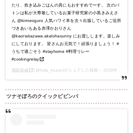
たり、炊き込みごはんの具にもおすすめでーす。 次のバ
トンは私が大尊敬しているお菓子研究家の小黒きみえさ
ん @kimieoguro 人気ハワイ本を次々出版しているご近所
づきあいもある赤澤かおりさん
@kaoriakazawa.akalohasunny にお渡しします。楽しみ
にしております。 皆さんお元気で！頑張りましょう！ #
うちで過ごそう #stayhome #料理リレー
#cookingrelay
飛田和緒
(@hida_kazuo)がシェアした投稿 –
2020年 4月月
ツナそぼろのクイックビビンバ