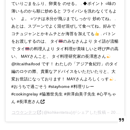
ていりごまをふり、卵黄を のせる。 . ◆ポイント ○味の
薄いものから順に炒めると フライパンを洗わなくてもよ
い よ。 ○ツナは水分が飛ぶまでしっかり 炒めてね。 .
あとは、スプーンでよく混ぜ混ぜして食べてね。好みで
コチュジャンとかキムチとか海苔を加えても
. バトン
をお渡しするのは、 タイ
のみなさんより タイ語が流暢
で タイ
の料理人より タイ料理が美味しいと呼び声の高
い、 MAYさんこと、 タイ料理研究家の長澤恵さん
@titcaithaifood です！ わたしの「アジア食紀行」のタイ
編のロケの際、貴重なアドバイスをいただいたりと、大
変お世話になっております！ MAYさんよろしくっす
.
#おうちで過ごそう #stayhome #料理リレー
#cookingrelay #脇雅世先生 #井澤由美子先生 #心平ちゃ
ん #長澤恵さん
コウケンテツ
(@kohkentetsu)がシェアした投稿 –
2020年 