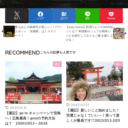
ポスト
シェア
はてブ
送る
Pocket
青もみじの南禅寺が美しい！パワー
【stay home】料理リレーのSNS知
スポット「水路閣」はミステリ
ってる？ 料理家やシェフが簡単レ
ー？！
シピを紹介しておうちご飯を盛り上
げる！
RECOMMEND
週記
週記
2022.02.21
2020.10.21
【週記】新しいこと始めました！
【週記】go to キャンペーンで宮島
完璧じゃなくていい～！笑って楽
へ！広島最高！gotoの予約方法
しくが最高です♡2022/2/13-2/20
は？ 2020/10/12～10/18