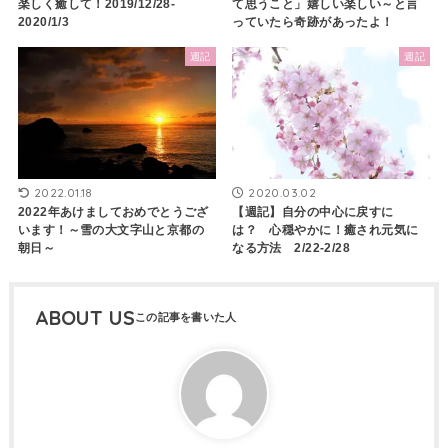
楽しく癒して！2019/12/28-
て思うこと」嬉しい楽しい～と言
2020/1/3
っていたら奇跡があったよ！
週記
週記
2022.01.18
2020.03.02
2022年あけましておめでとうござ
【週記】自分の中心に戻すに
います！～雪の大文字山と京都の
は？ 心穏やかに！癒され元気に
朝日～
なる方法 2/22-2/28
ABOUT US