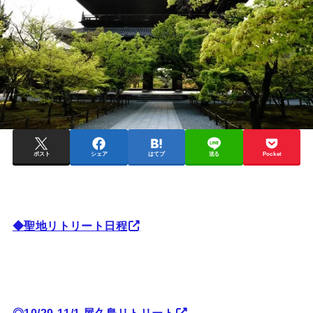
ポスト
シェア
はてブ
送る
Pocket
◆聖地リトリート日程