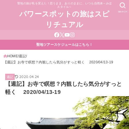
聖地の旅が私を変えた！思うまま、ありのままに、いつも自然体～みほ
スタイル～
SEARCH
パワースポットの旅はスピ
リチュアル
聖地ツアースケジュールはこちら！
HOME
週記
【週記】お寺で瞑想？内観したら気分がすっと軽く 2020/04/13-19
2020.04.24
週記
【週記】お寺で瞑想？内観したら気分がすっと
軽く 2020/04/13-19