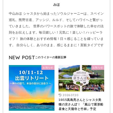
みほ
中山みほ シャスタから始まったソウルジャーニーは、スペイン
巡礼、熊野古道、アッシジ、ルルド、そしてハワイへと繋がっ
ていきました。 世界のパワースポットの旅で体験した幸せの法
則をお伝えします。毎日嬉しい！元気に！楽しい！ハッピーラ
イフ！ 旅の体験とおすすめ情報！日々感じることを綴っていま
す。 自分らしく、ありのまま、感じるままに！直観タイプです
NEW POST
お知らせ
お知らせ
2026.07.20
10/15高島亮さんとシャスタ美
穂の京さんぽ！ 「嵐山で屋形船
昼食と天龍寺と竹林」予定