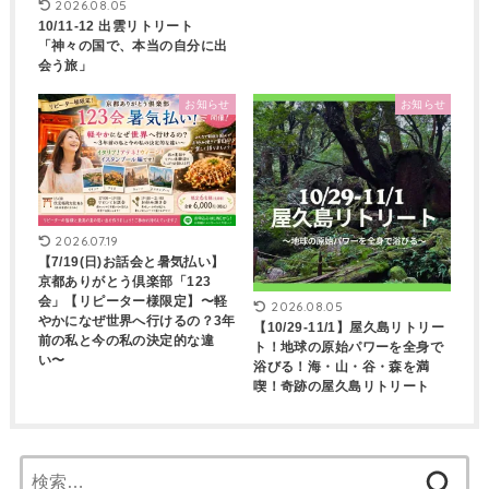
2026.08.05
10/11-12 出雲リトリート
「神々の国で、本当の自分に出
会う旅」
お知らせ
お知らせ
2026.07.19
【7/19(日)お話会と暑気払い】
京都ありがとう倶楽部「123
会」【リピーター様限定】〜軽
2026.08.05
やかになぜ世界へ行けるの？3年
【10/29-11/1】屋久島リトリー
前の私と今の私の決定的な違
ト！地球の原始パワーを全身で
い〜
浴びる！海・山・谷・森を満
喫！奇跡の屋久島リトリート
検