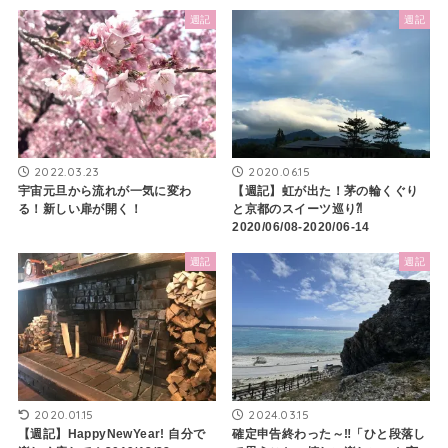
週記
週記
2022.03.23
2020.06.15
宇宙元旦から流れが一気に変わ
【週記】虹が出た！茅の輪くぐり
る！新しい扉が開く！
と京都のスイーツ巡り⁈
2020/06/08-2020/06-14
週記
週記
2020.01.15
2024.03.15
【週記】HappyNewYear! 自分で
確定申告終わった～‼「ひと段落し