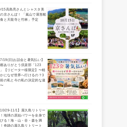
0/15高島亮さんとシャスタ美
の京さんぽ！ 「嵐山で屋形船
昼食と天龍寺と竹林」予定
7/19(日)お話会と暑気払い】
都ありがとう倶楽部「123
会」【リピーター様限定】〜軽
かになぜ世界へ行けるの？3
年前の私と今の私の決定的な違
い〜
10/29-11/1】屋久島リトリー
ト！地球の原始パワーを全身で
浴びる！海・山・谷・森を満
喫！奇跡の屋久島リトリート