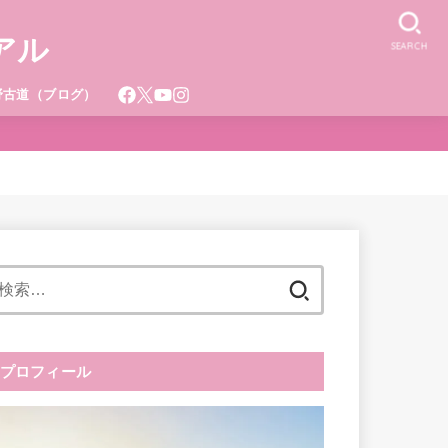
アル
SEARCH
野古道（ブログ）
検
索:
プロフィール