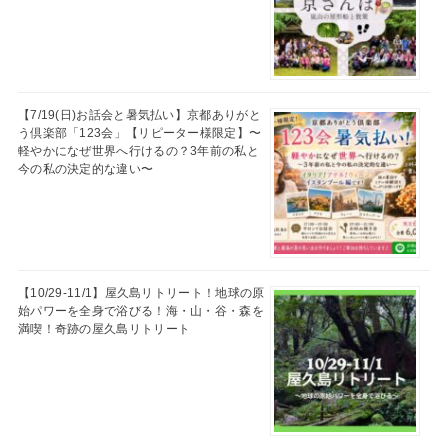
【7/19(日)お話会と暑気払い】京都ありがと
う倶楽部「123会」【リピーター様限定】〜
軽やかになぜ世界へ行けるの？3年前の私と
今の私の決定的な違い〜
【10/29-11/1】屋久島リトリート！地球の原
始パワーを全身で浴びる！海・山・谷・森を
満喫！奇跡の屋久島リトリート