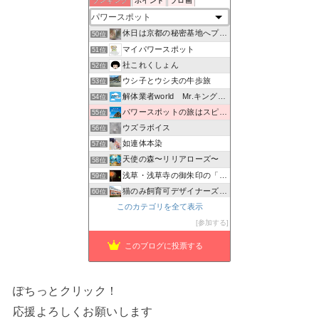
ランキング
ポイント
ブロ画
埼玉、東京の小さな旅写真ー神社、仏閣めぐりメイン
48位
アラサーTのメモブログ
49位
休日は京都の秘密基地へプチ家出クラブ
50位
マイパワースポット
51位
社これくしょん
52位
ウシ子とウシ夫の牛歩旅
53位
解体業者world Mr.キングの日常♪
54位
パワースポットの旅はスピリチュアル！
55位
ウズラボイス
56位
如連体本染
57位
天使の森〜リリアローズ〜
58位
浅草・浅草寺の御朱印の「種類・値段・待ち時間・混雑状況」お…
59位
猫のみ飼育可デザイナーズ物件 prima-fortuna
60位
日本の神社仏閣めぐり (Shrine Japan Info)
このカテゴリを全て表示
61位
草加市を守る矢部しょうへいの会のブログ
参加する
62位
このブログに投票する
ぽちっとクリック！
応援よろしくお願いします