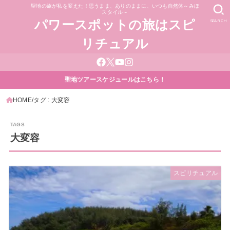
聖地の旅が私を変えた！思うまま、ありのままに、いつも自然体～みほ
スタイル～
SEARCH
パワースポットの旅はスピ
リチュアル
聖地ツアースケジュールはこちら！
HOME
タグ : 大変容
大変容
スピリチュアル