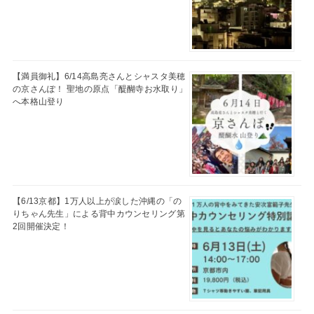
【満員御礼】6/14高島亮さんとシャスタ美穂
の京さんぽ！ 聖地の原点「醍醐寺お水取り」
へ本格山登り
【6/13京都】1万人以上が涙した沖縄の「の
りちゃん先生」による背中カウンセリング第
2回開催決定！