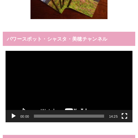
パワースポット・シャスタ・美穂チャンネル
動
画
プ
レ
ー
ヤ
ー
00:00
14:25