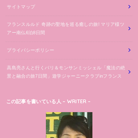
サイトマップ
フランスルルド 奇跡の聖地を巡る癒しの旅! マリア様ツ
アー南仏6泊8日間
プライバシーポリシー
高島亮さんと行くパリ＆モンサンミッシェル「魔法の絶
景と融合の旅7日間」遊学ジャーニークラブinフランス
この記事を書いている人 – WRITER –