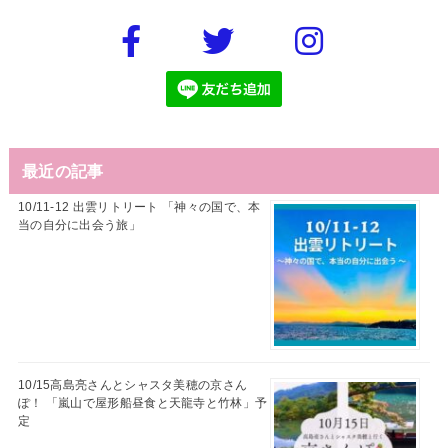
最近の記事
10/11-12 出雲リトリート 「神々の国で、本
当の自分に出会う旅」
10/15高島亮さんとシャスタ美穂の京さん
ぽ！ 「嵐山で屋形船昼食と天龍寺と竹林」予
定