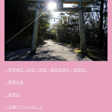
・伊勢神宮（内宮・外宮・猿田彦神社・瀧原宮）
・熊野古道
・高野山
・京都パワースポット