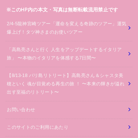
※このHP内の本文・写真は無断転載流用禁止です
2/4-5龍神宮崎ツアー「運命を変える奇跡のツアー」運気
爆上げ！タツ神さまのお使いツアー
「高島亮さんと行く 人生をアップデートするイタリア
旅」 〜本物のイタリアを体感する7日間〜
【8/13-18 バリ島リトリート】高島亮さん＆シャスタ美
穂といく 魂が目覚める再生の旅 ！ 〜本来の輝きが溢れ
出す至福のリトリート〜
お問い合わせ
このサイトのご利用にあたり