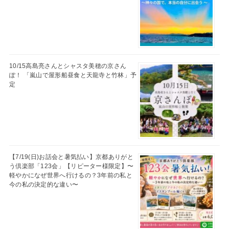
10/15高島亮さんとシャスタ美穂の京さん
ぽ！ 「嵐山で屋形船昼食と天龍寺と竹林」予
定
【7/19(日)お話会と暑気払い】京都ありがと
う倶楽部「123会」【リピーター様限定】〜
軽やかになぜ世界へ行けるの？3年前の私と
今の私の決定的な違い〜