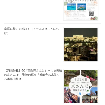
幸運に旅する秘訣！（アテネよりこんにち
は）
【満員御礼】6/14高島亮さんとシャスタ美穂
の京さんぽ！ 聖地の原点「醍醐寺お水取り」
へ本格山登り