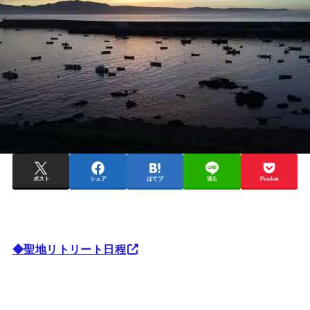
ポスト
シェア
はてブ
送る
Pocket
◆聖地リトリート日程