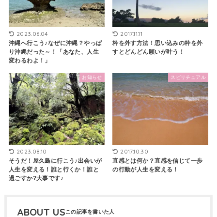
2023.06.04
2017.11.11
沖縄へ行こう♪なぜに沖縄？やっぱ
枠を外す方法！思い込みの枠を外
り沖縄だった～！「あなた、人生
すとどんどん願いが叶う！
変わるわよ！」
お知らせ
スピリチュアル
2023.08.10
2017.10.30
そうだ！屋久島に行こう♪出会いが
直感とは何か？直感を信じて一歩
人生を変える！誰と行くか！誰と
の行動が人生を変える！
過ごすか?大事です♪
ABOUT US