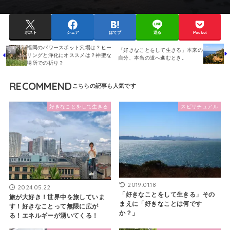
ポスト
シェア
はてブ
送る
Pocket
福岡のパワースポット穴場は？ヒー
「好きなことをして生きる」本来の
リングと浄化にオススメは？神聖な
自分、本当の道へ進むとき。
場所での祈り？
RECOMMEND
好きなことをして生きる
スピリチュアル
2019.01.18
2024.05.22
「好きなことをして生きる」その
旅が大好き！世界中を旅していま
まえに「好きなことは何です
す！好きなことって無限に広が
か？」
る！エネルギーが湧いてくる！