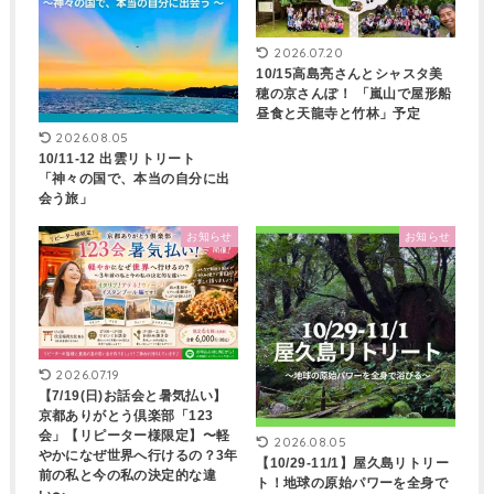
2026.07.20
10/15高島亮さんとシャスタ美
穂の京さんぽ！ 「嵐山で屋形船
昼食と天龍寺と竹林」予定
2026.08.05
10/11-12 出雲リトリート
「神々の国で、本当の自分に出
会う旅」
お知らせ
お知らせ
2026.07.19
【7/19(日)お話会と暑気払い】
京都ありがとう倶楽部「123
会」【リピーター様限定】〜軽
2026.08.05
やかになぜ世界へ行けるの？3年
【10/29-11/1】屋久島リトリー
前の私と今の私の決定的な違
ト！地球の原始パワーを全身で