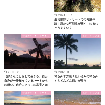
2024.05.16
聖地熊野リトリートでの奇跡体
験！新たな可能性が開く！ゆるむ
とうまくいく
好きなことをして生きる
スピリチュアル
2017.09.10
2017.11.11
【好きなことをして生きる】自分
枠を外す方法！思い込みの枠を外
自身が一番知っているハートから
すとどんどん願いが叶う！
の想い。自分にとっての真実とは
好きなことをして生きる
スピリチュアル