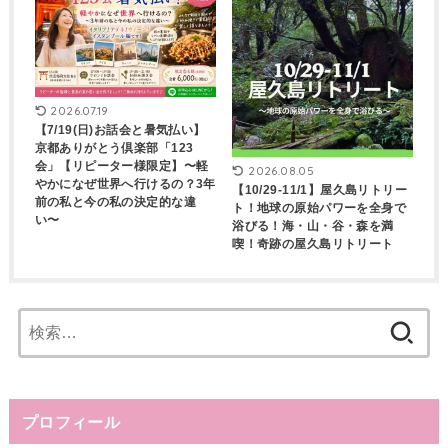
2026.07.19
【7/19(日)お話会と暑気払い】
京都ありがとう倶楽部「123
会」【リピーター様限定】〜軽
2026.08.05
やかになぜ世界へ行けるの？3年
【10/29-11/1】屋久島リトリー
前の私と今の私の決定的な違
ト！地球の原始パワーを全身で
い〜
浴びる！海・山・谷・森を満
喫！奇跡の屋久島リトリート
検
索:
プロフィール