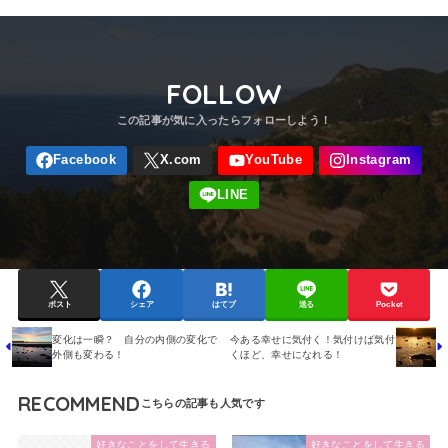
FOLLOW
ポスト
シェア
はてブ
送る
Pocket
変化は一瞬？ 自分の内側の変化で
今ある幸せに気付く！気付けば気付
外側も変わる！
くほど、幸せになれる！
RECOMMEND
好きなことをして生きる
好きなことをして生きる