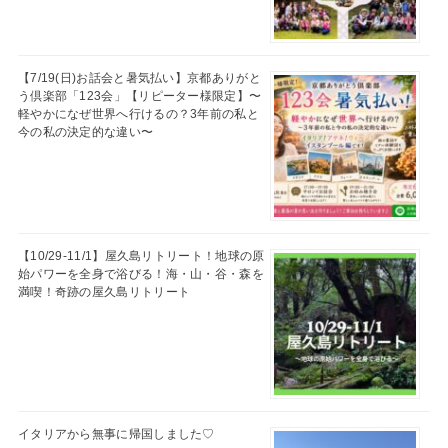
【7/19(日)お話会と暑気払い】京都ありがと
う倶楽部「123会」【リピーター様限定】〜
軽やかになぜ世界へ行けるの？3年前の私と
今の私の決定的な違い〜
【10/29-11/1】屋久島リトリート！地球の原
始パワーを全身で浴びる！海・山・谷・森を
満喫！奇跡の屋久島リトリート
イタリアから無事に帰国しました♡