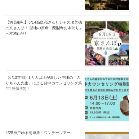
【満員御礼】6/14高島亮さんとシャスタ美穂
の京さんぽ！ 聖地の原点「醍醐寺お水取り」
へ本格山登り
【6/13京都】1万人以上が涙した沖縄の「の
りちゃん先生」による背中カウンセリング第
2回開催決定！
4/25神戸ゆる開運旅！ワンデーツアー