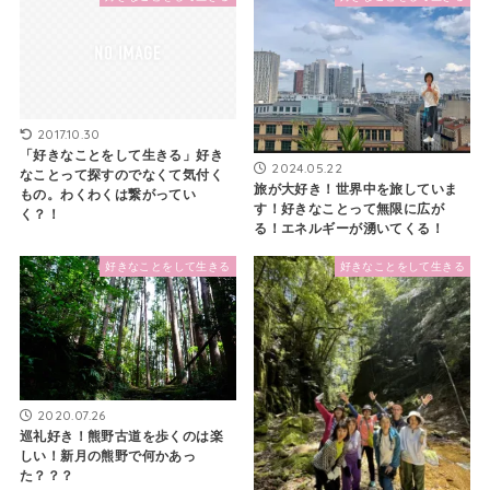
2017.10.30
「好きなことをして生きる」好き
2024.05.22
なことって探すのでなくて気付く
旅が大好き！世界中を旅していま
もの。わくわくは繋がってい
す！好きなことって無限に広が
く？！
る！エネルギーが湧いてくる！
好きなことをして生きる
好きなことをして生きる
2020.07.26
巡礼好き！熊野古道を歩くのは楽
しい！新月の熊野で何かあっ
た？？？