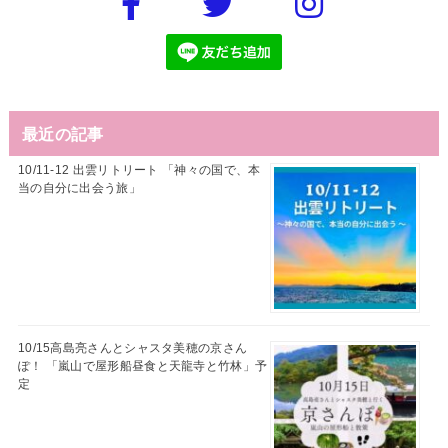
最近の記事
10/11-12 出雲リトリート 「神々の国で、本
当の自分に出会う旅」
10/15高島亮さんとシャスタ美穂の京さん
ぽ！ 「嵐山で屋形船昼食と天龍寺と竹林」予
定