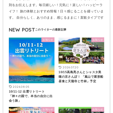
則をお伝えします。毎日嬉しい！元気に！楽しい！ハッピーラ
イフ！ 旅の体験とおすすめ情報！日々感じることを綴っていま
す。 自分らしく、ありのまま、感じるままに！直観タイプです
NEW POST
お知らせ
お知らせ
2026.07.20
10/15高島亮さんとシャスタ美
穂の京さんぽ！ 「嵐山で屋形船
昼食と天龍寺と竹林」予定
2026.08.05
10/11-12 出雲リトリート
「神々の国で、本当の自分に出
会う旅」
お知らせ
お知らせ