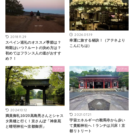
2026.05.19
2018.11.29
幸運に旅する秘訣！（アテネより
スペイン巡礼のオススメ季節は？
こんにちは）
時期はいつ？ルートの決め方は？
初めてはフランス人の道がおすす
め？！
ツアー
ツアー
2024.10.12
2021.07.21
満員御礼10/20高島亮さんとシャス
宇宙エネルギーの鞍馬寺から歩い
タ美穂と行く！京さんぽ「神泉苑
て貴船神社へ！ランチは川床！京
と晴明神社〜京都御所」
都リトリート