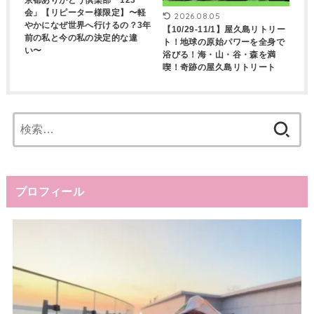
会」【リピーター様限定】〜軽
2026.08.05
やかになぜ世界へ行けるの？3年
【10/29-11/1】屋久島リトリー
前の私と今の私の決定的な違
ト！地球の原始パワーを全身で
い〜
浴びる！海・山・谷・森を満
喫！奇跡の屋久島リトリート
検
索:
プロフィール