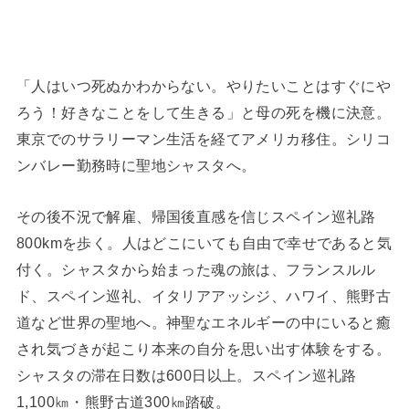
「人はいつ死ぬかわからない。やりたいことはすぐにや
ろう！好きなことをして生きる」と母の死を機に決意。
東京でのサラリーマン生活を経てアメリカ移住。シリコ
ンバレー勤務時に聖地シャスタへ。
その後不況で解雇、帰国後直感を信じスペイン巡礼路
800kmを歩く。人はどこにいても自由で幸せであると気
付く。シャスタから始まった魂の旅は、フランスルル
ド、スペイン巡礼、イタリアアッシジ、ハワイ、熊野古
道など世界の聖地へ。神聖なエネルギーの中にいると癒
され気づきが起こり本来の自分を思い出す体験をする。
シャスタの滞在日数は600日以上。スペイン巡礼路
1,100㎞・熊野古道300㎞踏破。