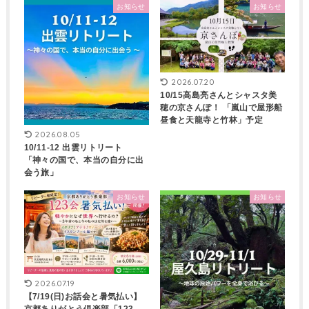
お知らせ
お知らせ
2026.07.20
10/15高島亮さんとシャスタ美
穂の京さんぽ！ 「嵐山で屋形船
昼食と天龍寺と竹林」予定
2026.08.05
10/11-12 出雲リトリート
「神々の国で、本当の自分に出
会う旅」
お知らせ
お知らせ
2026.07.19
【7/19(日)お話会と暑気払い】
京都ありがとう倶楽部「123