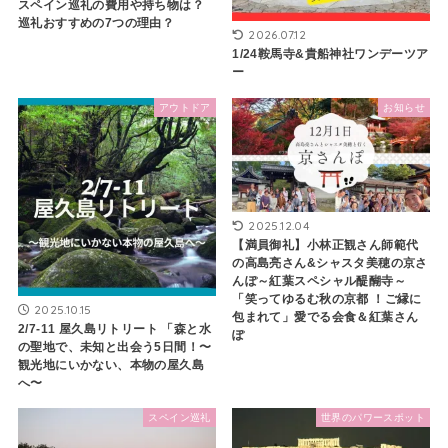
スペイン巡礼の費用や持ち物は？
巡礼おすすめの7つの理由？
2026.07.12
1/24鞍馬寺&貴船神社ワンデーツア
ー
アウトドア
お知らせ
2025.12.04
【満員御礼】小林正観さん師範代
の高島亮さん&シャスタ美穂の京さ
んぽ～紅葉スペシャル醍醐寺～
「笑ってゆるむ秋の京都 ！ご縁に
2025.10.15
包まれて」愛でる会食＆紅葉さん
2/7-11 屋久島リトリート 「森と水
ぽ
の聖地で、未知と出会う5日間！〜
観光地にいかない、本物の屋久島
へ〜
スペイン巡礼
世界のパワースポット