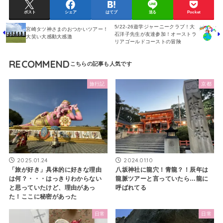
ポスト
シェア
はてブ
送る
Pocket
5/22-26遊学ジャーニークラブ！大
宮崎タツ神さまのおつかいツアー！
石洋子先生が友達参加！オーストラ
大笑い大感動大感激
リアゴールドコーストの冒険
RECOMMEND
旅行記
京都
2025.01.24
2024.01.10
「旅が好き」具体的に好きな理由
八坂神社に龍穴！青龍？！辰年は
は何？・・・はっきりわからない
龍脈ツアーと言っていたら…龍に
と思っていたけど、理由があっ
呼ばれてる
た！ここに秘密があった
日常
日常