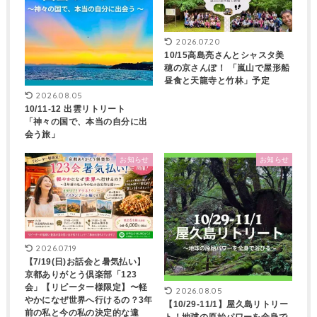
2026.07.20
10/15高島亮さんとシャスタ美
穂の京さんぽ！ 「嵐山で屋形船
昼食と天龍寺と竹林」予定
2026.08.05
10/11-12 出雲リトリート
「神々の国で、本当の自分に出
会う旅」
お知らせ
お知らせ
2026.07.19
【7/19(日)お話会と暑気払い】
京都ありがとう倶楽部「123
会」【リピーター様限定】〜軽
2026.08.05
やかになぜ世界へ行けるの？3年
【10/29-11/1】屋久島リトリー
前の私と今の私の決定的な違