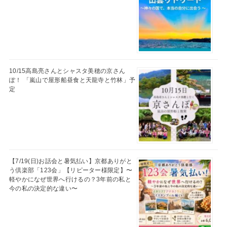
10/15高島亮さんとシャスタ美穂の京さん
ぽ！ 「嵐山で屋形船昼食と天龍寺と竹林」予
定
【7/19(日)お話会と暑気払い】京都ありがと
う倶楽部「123会」【リピーター様限定】〜
軽やかになぜ世界へ行けるの？3年前の私と
今の私の決定的な違い〜