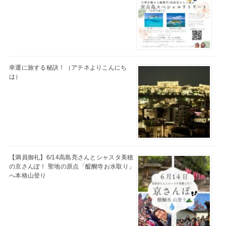
幸運に旅する秘訣！（アテネよりこんにち
は）
【満員御礼】6/14高島亮さんとシャスタ美穂
の京さんぽ！ 聖地の原点「醍醐寺お水取り」
へ本格山登り