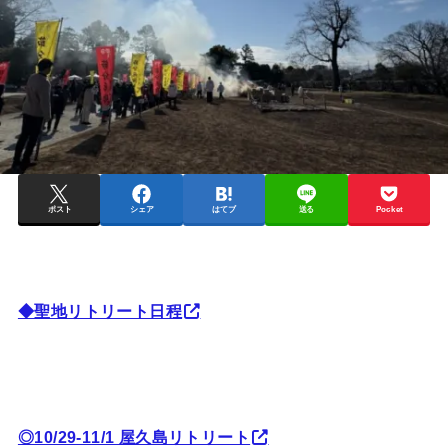
ポスト
シェア
はてブ
送る
Pocket
◆聖地リトリート日程
◎10/29-11/1 屋久島リトリート