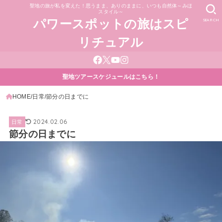
聖地の旅が私を変えた！思うまま、ありのままに、いつも自然体～みほ
スタイル～
SEARCH
パワースポットの旅はスピ
リチュアル
聖地ツアースケジュールはこちら！
HOME
日常
節分の日までに
2024.02.06
日常
節分の日までに