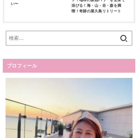
ト！地球の原始パワーを全身で
い〜
浴びる！海・山・谷・森を満
喫！奇跡の屋久島リトリート
検
索:
プロフィール