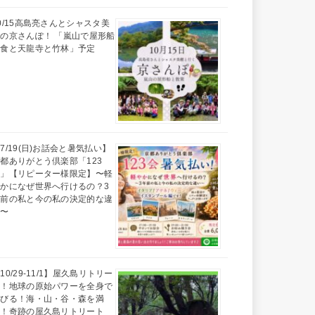
0/15高島亮さんとシャスタ美
の京さんぽ！ 「嵐山で屋形船
昼食と天龍寺と竹林」予定
7/19(日)お話会と暑気払い】
都ありがとう倶楽部「123
会」【リピーター様限定】〜軽
かになぜ世界へ行けるの？3
年前の私と今の私の決定的な違
い〜
10/29-11/1】屋久島リトリー
ト！地球の原始パワーを全身で
浴びる！海・山・谷・森を満
喫！奇跡の屋久島リトリート