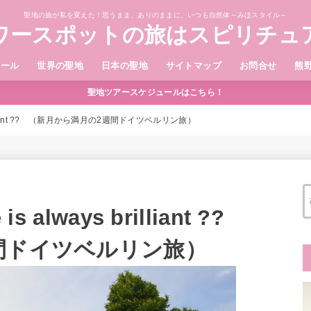
聖地の旅が私を変えた！思うまま、ありのままに、いつも自然体～みほスタイル～
ワースポットの旅はスピリチュ
ィール
世界の聖地
日本の聖地
サイトマップ
お問合せ
熊
聖地ツアースケジュールはこちら！
brilliant ?? （新月から満月の2週間ドイツベルリン旅）
 always brilliant ??
間ドイツベルリン旅）