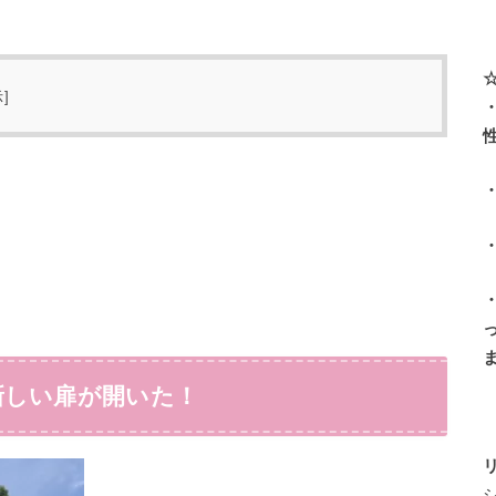
示
]
新しい扉が開いた！