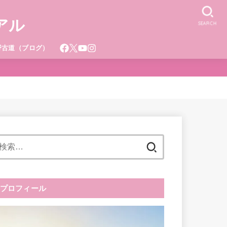
アル
SEARCH
野古道（ブログ）
検
索:
プロフィール