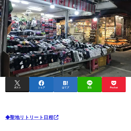
ポスト
シェア
はてブ
送る
Pocket
◆聖地リトリート日程