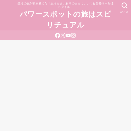
聖地の旅が私を変えた！思うまま、ありのままに、いつも自然体～みほ
スタイル～
SEARCH
パワースポットの旅はスピ
リチュアル