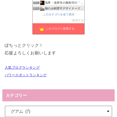
浅草・浅草寺の御朱印の「種類・値段・待ち時間・混雑状況」お…
59位
猫のみ飼育可デザイナーズ物件 prima-fortuna
60位
草加市を守る矢部しょうへいの会のブログ
このカテゴリを全て表示
61位
縁切りと縁結びの凜花〜Reincarnation〜
参加する
62位
このブログに投票する
ぽちっとクリック！
応援よろしくお願いします
人気ブログランキング
パワースポットランキング
カテゴリー