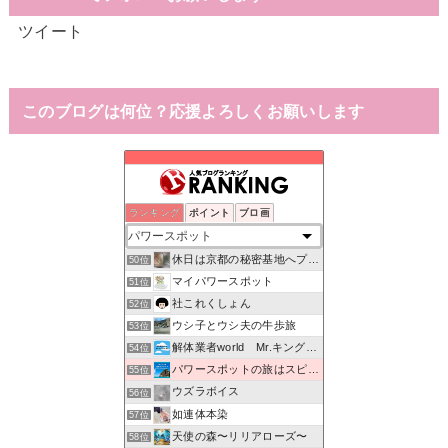
ツイート
このブログは何位？応援よろしくお願いします
ランキング
ポイント
ブロ画
埼玉、東京の小さな旅写真ー神社、仏閣めぐりメイン
48位
アラサーTのメモブログ
49位
休日は京都の秘密基地へプチ家出クラブ
50位
マイパワースポット
51位
社これくしょん
52位
ウシ子とウシ夫の牛歩旅
53位
解体業者world Mr.キングの日常♪
54位
パワースポットの旅はスピリチュアル！
55位
ウズラボイス
56位
如連体本染
57位
天使の森〜リリアローズ〜
58位