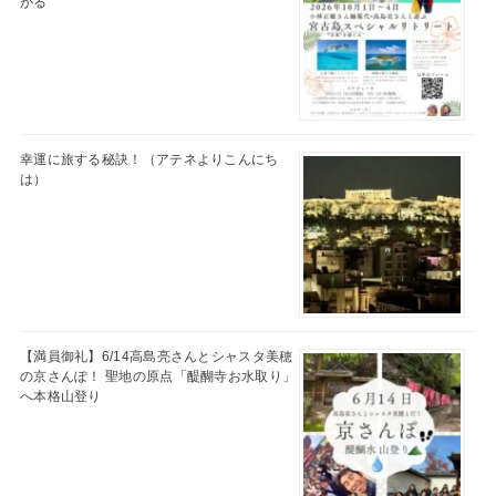
がる
幸運に旅する秘訣！（アテネよりこんにち
は）
【満員御礼】6/14高島亮さんとシャスタ美穂
の京さんぽ！ 聖地の原点「醍醐寺お水取り」
へ本格山登り