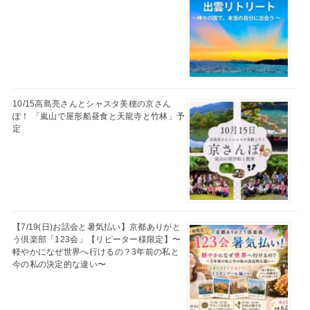
10/15高島亮さんとシャスタ美穂の京さん
ぽ！ 「嵐山で屋形船昼食と天龍寺と竹林」予
定
【7/19(日)お話会と暑気払い】京都ありがと
う倶楽部「123会」【リピーター様限定】〜
軽やかになぜ世界へ行けるの？3年前の私と
今の私の決定的な違い〜