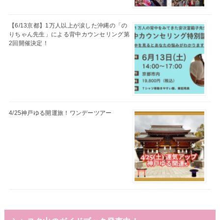
【6/13京都】1万人以上が涙した沖縄の「の
りちゃん先生」による背中カウンセリング第
2回開催決定！
4/25神戸ゆる開運旅！ワンデーツアー