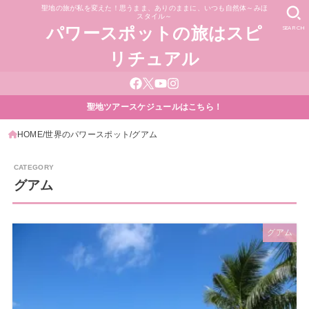
聖地の旅が私を変えた！思うまま、ありのままに、いつも自然体～みほ
スタイル～
SEARCH
パワースポットの旅はスピ
リチュアル
聖地ツアースケジュールはこちら！
HOME
世界のパワースポット
グアム
グアム
グアム