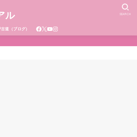
アル
SEARCH
野古道（ブログ）