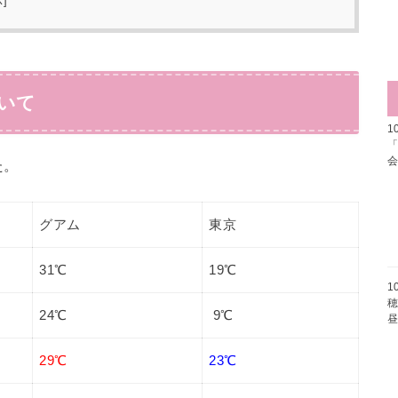
示
]
いて
1
た。
グアム
東京
31℃
19℃
1
穂
24℃
9℃
29℃
23℃