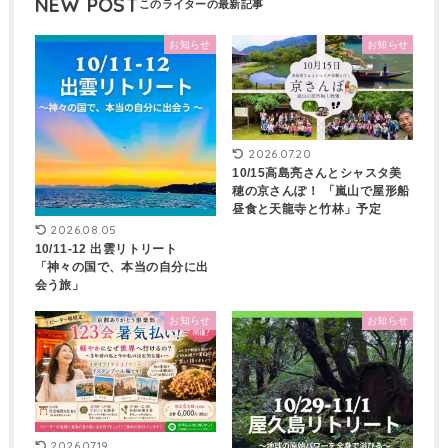
NEW POST
お知らせ
お知らせ
2026.07.20
10/15高島亮さんとシャスタ美
穂の京さんぽ！ 「嵐山で屋形船
昼食と天龍寺と竹林」予定
2026.08.05
10/11-12 出雲リトリート
「神々の国で、本当の自分に出
会う旅」
お知らせ
お知らせ
2026.07.19