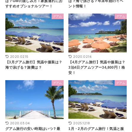
は？GWの楽しみ方！家族連れにお
は？海で泳げる？年末年始のイベ
すすめオプショナルツアー！
ント情報！
グアム
グアム
2020.02.15
2020.02.16
【3月グアム旅行】気温や服装は？
【4月グアム旅行】気温や服装は？
海で泳げる？旅費は？
3泊4日グアムツアー34,800円！格
安！
グアム
グアム
2025.12.18
2020.03.04
1月・2月のグアム旅行！気温と服
グアム旅行の安い時期はいつ？最