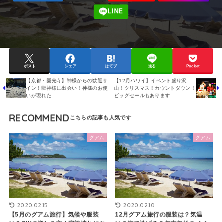
ポスト
シェア
はてブ
送る
Pocket
【京都・圓光寺】神様からの歓迎サ
【12月ハワイ】イベント盛り沢
イン！龍神様に出会い！神様のお使
山！クリスマス！カウントダウン！
いが現れた
ビッグセールもあります
RECOMMEND
グアム
グアム
2020.02.15
2020.02.10
【5月のグアム旅行】気候や服装
12月グアム旅行の服装は？気温