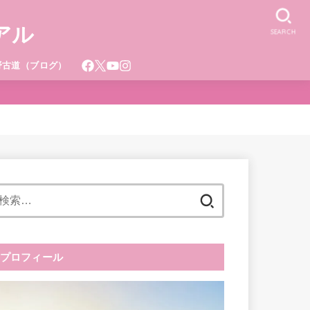
アル
SEARCH
野古道（ブログ）
検
索:
プロフィール