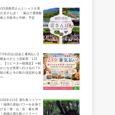
0/15高島亮さんとシャスタ美
の京さんぽ！ 「嵐山で屋形船
昼食と天龍寺と竹林」予定
7/19(日)お話会と暑気払い】
都ありがとう倶楽部「123
会」【リピーター様限定】〜軽
かになぜ世界へ行けるの？3
年前の私と今の私の決定的な違
い〜
10/29-11/1】屋久島リトリー
ト！地球の原始パワーを全身で
浴びる！海・山・谷・森を満
喫！奇跡の屋久島リトリート