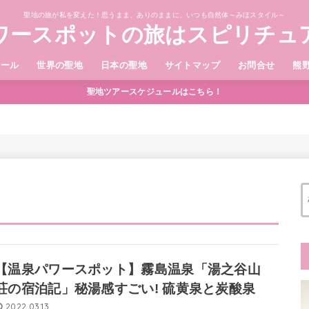
聖地の旅が私を変えた！思うまま、ありのままに、いつも自然体～みほスタイル～
ワースポットの旅はスピリチュ
ィール
世界の聖地
日本の聖地
サイトマップ
お問合せ
熊
聖地ツアースケジュールはこちら！
【温泉パワースポット】霧島温泉「湯之谷山
荘の宿泊記」秘湯感すごい! 硫黄泉と炭酸泉
2022.03.13