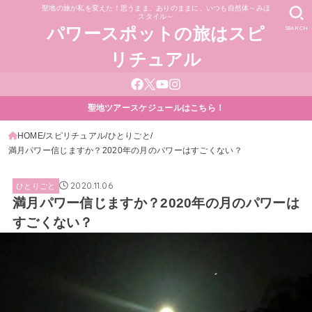
聖地の旅が私を変えた！思うまま、ありのままに、いつも自然体～みほ
スタイル～
SEARCH
パワースポットの旅はスピ
リチュアル
聖地ツアースケジュールはこちら！
HOME
スピリチュアル
ひとりごと
満月パワー信じますか？2020年の月のパワーはすごくない？
2020.11.06
ひとりごと
満月パワー信じますか？2020年の月のパワーは
すごくない？