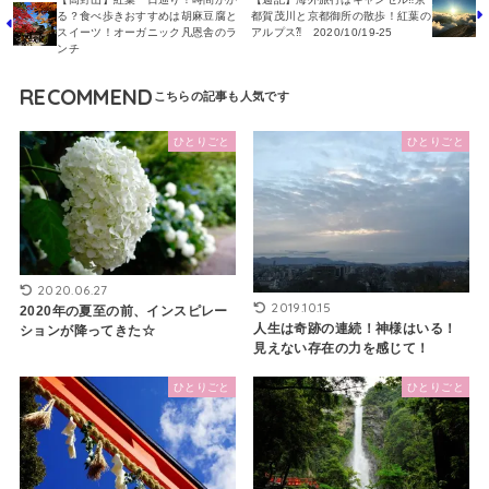
る？食べ歩きおすすめは胡麻豆腐と
都賀茂川と京都御所の散歩！紅葉の
スイーツ！オーガニック凡恩舎のラ
アルプス⁈ 2020/10/19-25
ンチ
RECOMMEND
ひとりごと
ひとりごと
2020.06.27
2019.10.15
2020年の夏至の前、インスピレー
人生は奇跡の連続！神様はいる！
ションが降ってきた☆
見えない存在の力を感じて！
ひとりごと
ひとりごと