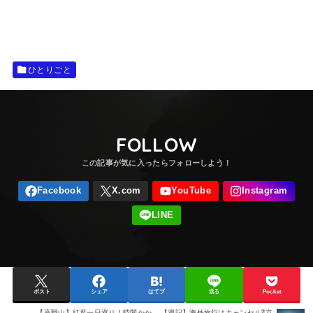
ひとりごと
FOLLOW
ポスト
シェア
はてブ
送る
Pocket
【高野山】紅葉一日巡り！時間かか
【週記】海外旅行はキャンセル⁈京