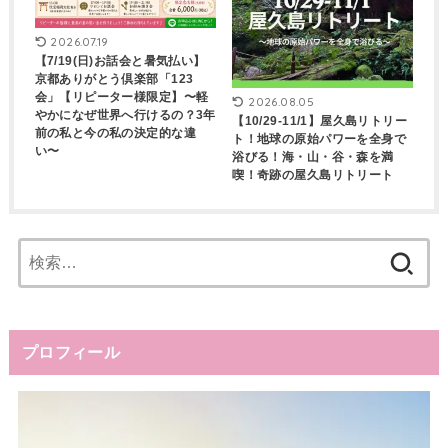
2026.07.19
【7/19(日)お話会と暑気払い】
京都ありがとう倶楽部「123
会」【リピーター様限定】〜軽
2026.08.05
やかになぜ世界へ行けるの？3年
【10/29-11/1】屋久島リトリー
前の私と今の私の決定的な違
ト！地球の原始パワーを全身で
い〜
浴びる！海・山・谷・森を満
喫！奇跡の屋久島リトリート
検
索:
プロフィール