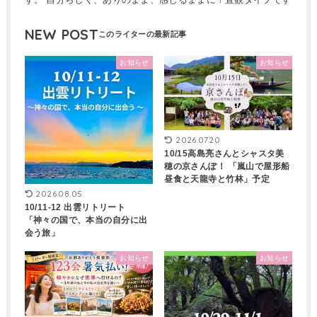
NEW POST
お知らせ
お知らせ
2026.07.20
10/15高島亮さんとシャスタ美
穂の京さんぽ！ 「嵐山で屋形船
昼食と天龍寺と竹林」予定
2026.08.05
10/11-12 出雲リトリート
「神々の国で、本当の自分に出
会う旅」
お知らせ
お知らせ