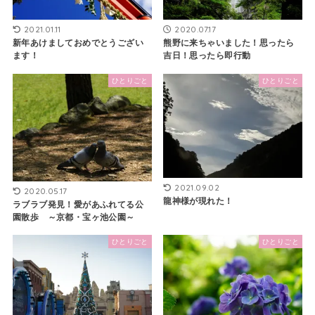
2021.01.11
2020.07.17
新年あけましておめでとうござい
熊野に来ちゃいました！思ったら
ます！
吉日！思ったら即行動
ひとりごと
ひとりごと
2021.09.02
2020.05.17
龍神様が現れた！
ラブラブ発見！愛があふれてる公
園散歩 ～京都・宝ヶ池公園～
ひとりごと
ひとりごと