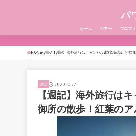
パ
ホーム
ツアー
プロフ
HOME
週記
【週記】海外旅行はキャンセル⁈京都賀茂川と京都御所の
2020.10.27
週記
【週記】海外旅行はキ
御所の散歩！紅葉のアルプス