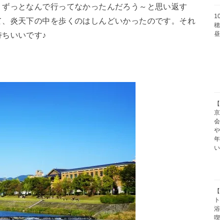
。ずっとなんで行ってなかったんだろう～と思い返す
1
て、炎天下の中を歩くのはしんどいかったのです。それ
穂
ちいいです♪
【
京
や
【