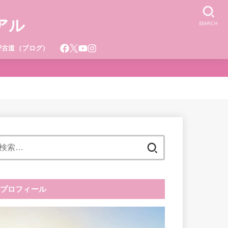
アル
SEARCH
野古道（ブログ）
検
索:
プロフィール