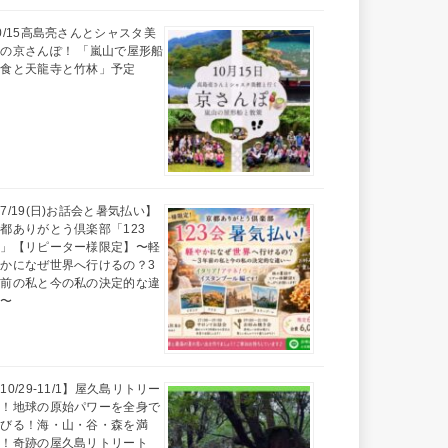
0/15高島亮さんとシャスタ美
の京さんぽ！ 「嵐山で屋形船
昼食と天龍寺と竹林」予定
7/19(日)お話会と暑気払い】
都ありがとう倶楽部「123
会」【リピーター様限定】〜軽
かになぜ世界へ行けるの？3
年前の私と今の私の決定的な違
い〜
10/29-11/1】屋久島リトリー
ト！地球の原始パワーを全身で
浴びる！海・山・谷・森を満
喫！奇跡の屋久島リトリート