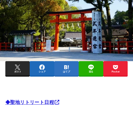
ポスト
シェア
はてブ
送る
Pocket
◆聖地リトリート日程