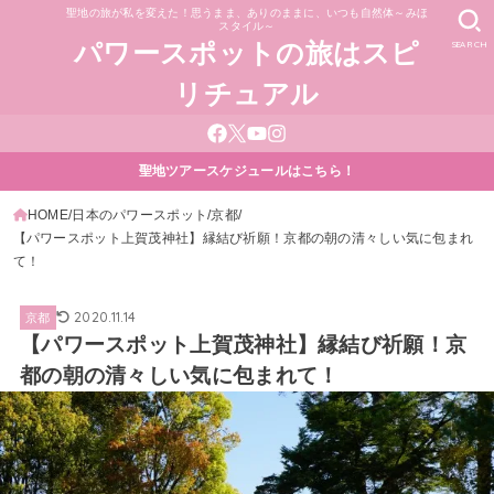
聖地の旅が私を変えた！思うまま、ありのままに、いつも自然体～みほ
スタイル～
SEARCH
パワースポットの旅はスピ
リチュアル
聖地ツアースケジュールはこちら！
HOME
日本のパワースポット
京都
【パワースポット上賀茂神社】縁結び祈願！京都の朝の清々しい気に包まれ
て！
2020.11.14
京都
【パワースポット上賀茂神社】縁結び祈願！京
都の朝の清々しい気に包まれて！