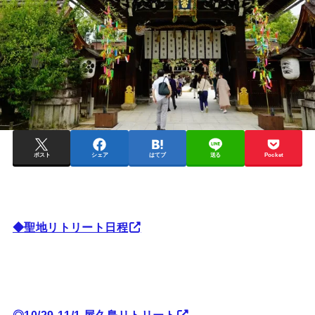
ポスト
シェア
はてブ
送る
Pocket
◆聖地リトリート日程