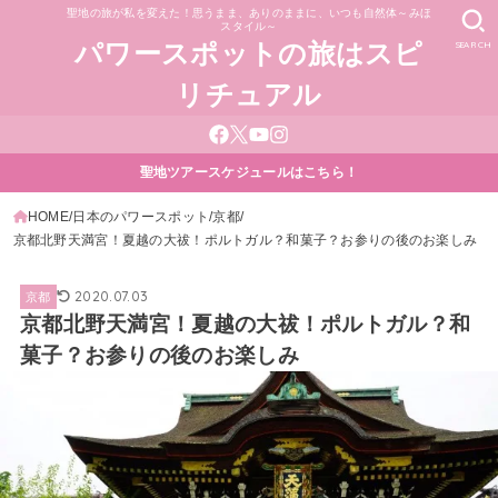
聖地の旅が私を変えた！思うまま、ありのままに、いつも自然体～みほ
スタイル～
SEARCH
パワースポットの旅はスピ
リチュアル
聖地ツアースケジュールはこちら！
HOME
日本のパワースポット
京都
京都北野天満宮！夏越の大祓！ポルトガル？和菓子？お参りの後のお楽しみ
2020.07.03
京都
京都北野天満宮！夏越の大祓！ポルトガル？和
菓子？お参りの後のお楽しみ