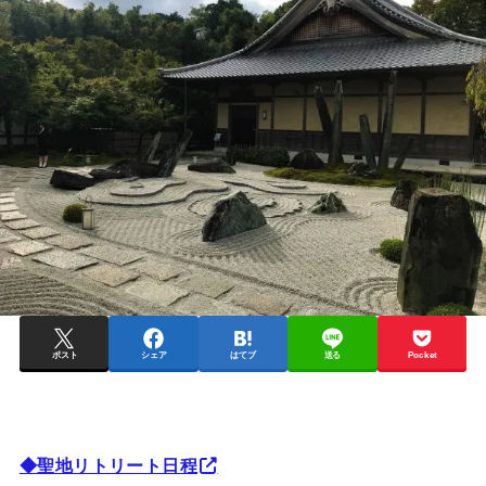
ポスト
シェア
はてブ
送る
Pocket
◆聖地リトリート日程