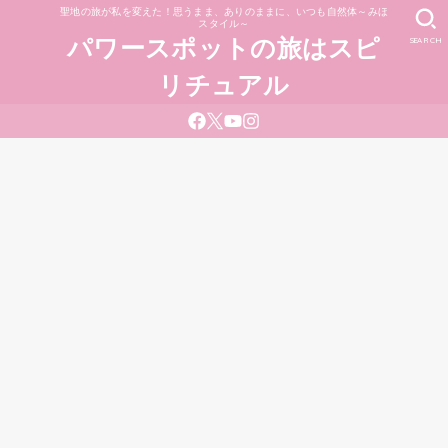
聖地の旅が私を変えた！思うまま、ありのままに、いつも自然体～みほ
スタイル～
SEARCH
パワースポットの旅はスピ
リチュアル