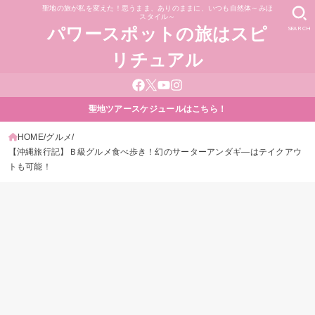
聖地の旅が私を変えた！思うまま、ありのままに、いつも自然体～みほ
スタイル～
SEARCH
パワースポットの旅はスピ
リチュアル
聖地ツアースケジュールはこちら！
HOME
グルメ
【沖縄旅行記】Ｂ級グルメ食べ歩き！幻のサーターアンダギ―はテイクアウ
トも可能！