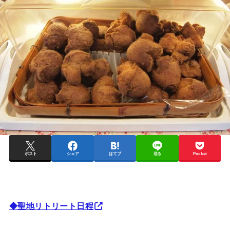
ポスト
シェア
はてブ
送る
Pocket
◆聖地リトリート日程