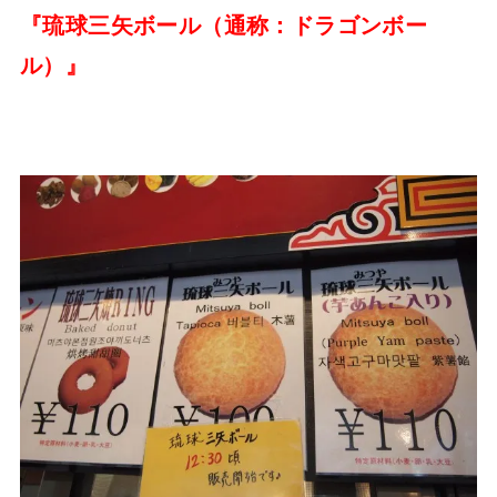
『琉球三矢ボール（通称：ドラゴンボー
ル）』