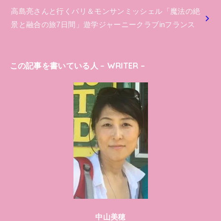
高島亮さんと行くパリ＆モンサンミッシェル「魔法の絶
景と融合の旅7日間」遊学ジャーニークラブinフランス
この記事を書いている人 – WRITER –
中山美穂