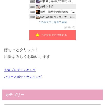
縁切りと縁結びの凜花〜Reincarnation〜
57位
如連体本染
58位
浅草・浅草寺の御朱印の「種類・値段・待ち時間・混雑状況」お…
59位
猫のみ飼育可デザイナーズ物件 prima-fortuna
60位
日本の神社仏閣めぐり (Shrine Japan Info)
このカテゴリを全て表示
61位
幸運を運ぶ猫 バーマン -奇跡のキャッテリー物語-
参加する
62位
このブログに投票する
ぽちっとクリック！
応援よろしくお願いします
人気ブログランキング
パワースポットランキング
カテゴリー