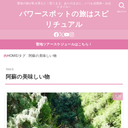
聖地の旅が私を変えた！思うまま、ありのままに、いつも自然体～みほ
スタイル～
SEARCH
パワースポットの旅はスピ
リチュアル
聖地ツアースケジュールはこちら！
HOME
タグ : 阿蘇の美味しい物
阿蘇の美味しい物
九州