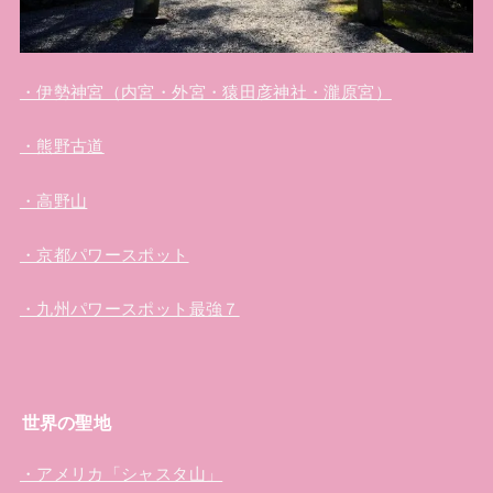
・伊勢神宮（内宮・外宮・猿田彦神社・瀧原宮）
・熊野古道
・高野山
・京都パワースポット
・九州パワースポット最強７
世界の聖地
・アメリカ「シャスタ山」