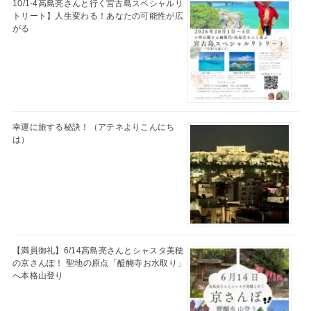
10/1-4高島亮さんと行く宮古島スペシャルリ
トリート】人生変わる！あなたの可能性が広
がる
幸運に旅する秘訣！（アテネよりこんにち
は）
【満員御礼】6/14高島亮さんとシャスタ美穂
の京さんぽ！ 聖地の原点「醍醐寺お水取り」
へ本格山登り