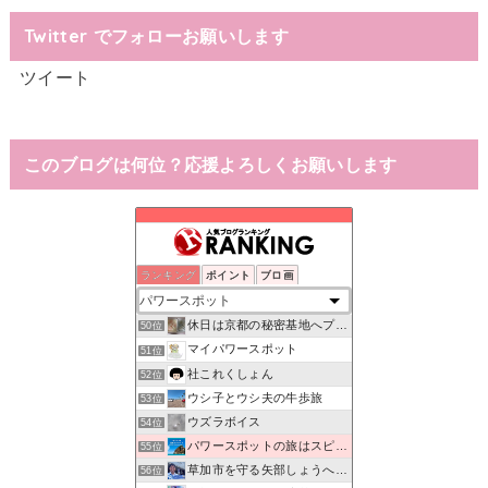
Twitter でフォローお願いします
ツイート
このブログは何位？応援よろしくお願いします
ランキング
ポイント
ブロ画
Love travel
48位
埼玉、東京の小さな旅写真ー神社、仏閣めぐりメイン
49位
休日は京都の秘密基地へプチ家出クラブ
50位
マイパワースポット
51位
社これくしょん
52位
ウシ子とウシ夫の牛歩旅
53位
ウズラボイス
54位
パワースポットの旅はスピリチュアル！
55位
草加市を守る矢部しょうへいの会のブログ
56位