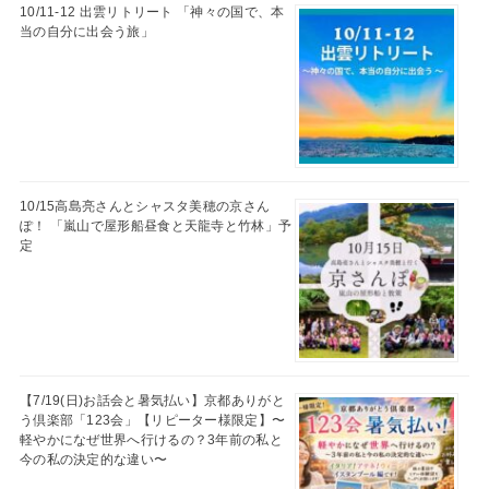
10/11-12 出雲リトリート 「神々の国で、本
当の自分に出会う旅」
10/15高島亮さんとシャスタ美穂の京さん
ぽ！ 「嵐山で屋形船昼食と天龍寺と竹林」予
定
【7/19(日)お話会と暑気払い】京都ありがと
う倶楽部「123会」【リピーター様限定】〜
軽やかになぜ世界へ行けるの？3年前の私と
今の私の決定的な違い〜