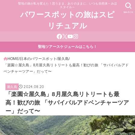
聖地の旅が私を変えた！思うまま、ありのままに、いつも自然体～みほ
スタイル～
SEARCH
パワースポットの旅はスピ
リチュアル
聖地ツアースケジュールはこちら！
HOME
日本のパワースポット
屋久島
「楽園☆屋久島」8月屋久島リトリートも最高！歓びの旅 「サバイバルアド
ベンチャーツアー」だって〜
2024.08.20
屋久島
「楽園☆屋久島」8月屋久島リトリートも最
高！歓びの旅 「サバイバルアドベンチャーツア
ー」だって〜