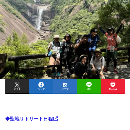
ポスト
シェア
はてブ
送る
Pocket
◆聖地リトリート日程