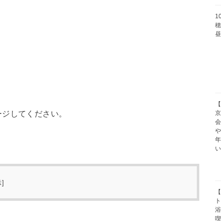
1
穂
【
ージしてください。
京
や
示
]
【