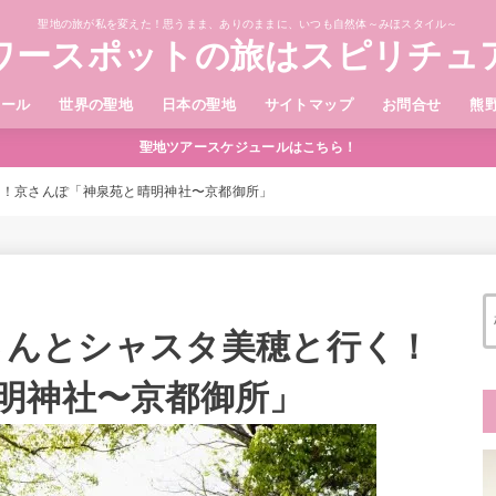
聖地の旅が私を変えた！思うまま、ありのままに、いつも自然体～みほスタイル～
ワースポットの旅はスピリチュ
ィール
世界の聖地
日本の聖地
サイトマップ
お問合せ
熊
聖地ツアースケジュールはこちら！
行く！京さんぽ「神泉苑と晴明神社〜京都御所」
亮さんとシャスタ美穂と行く！
明神社〜京都御所」