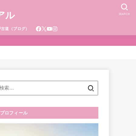
アル
SEARCH
野古道（ブログ）
検
索:
プロフィール