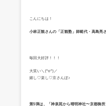
こんにちは！
小林正観さんの「正観塾」師範代・高島亮
毎回大好評！！！
大笑い＼(^o^)／
嬉し♡楽し♡京さんぽ♪
第5弾は、
「神泉苑から晴明神社〜京都御所