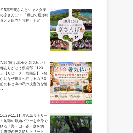
0/15高島亮さんとシャスタ美
の京さんぽ！ 「嵐山で屋形船
昼食と天龍寺と竹林」予定
7/19(日)お話会と暑気払い】
都ありがとう倶楽部「123
会」【リピーター様限定】〜軽
かになぜ世界へ行けるの？3
年前の私と今の私の決定的な違
い〜
10/29-11/1】屋久島リトリー
ト！地球の原始パワーを全身で
浴びる！海・山・谷・森を満
喫！奇跡の屋久島リトリート