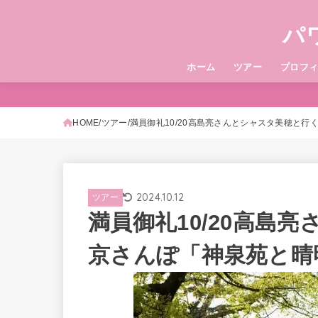
パ
ホーム
ツアー
プロフ
HOME
ツアー
満員御礼10/20高島亮さんとシャスタ美穂と
2024.10.12
ツアー
満員御礼10/20高島
京さんぽ「神泉苑と晴