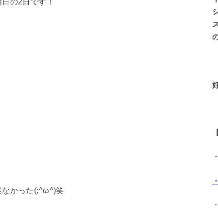
日の2日です！
った(;^ω^)笑