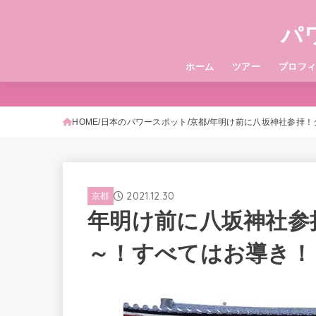
パ
ホーム
ツアー
プロフ
HOME
日本のパワースポット
京都
年明け前に八坂神社参拝！
2021.12.30
京都
年明け前に八坂神社参
～！すべてはお導き！