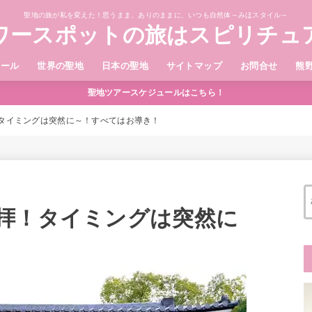
聖地の旅が私を変えた！思うまま、ありのままに、いつも自然体～みほスタイル～
ワースポットの旅はスピリチュ
ィール
世界の聖地
日本の聖地
サイトマップ
お問合せ
熊
聖地ツアースケジュールはこちら！
タイミングは突然に～！すべてはお導き！
拝！タイミングは突然に