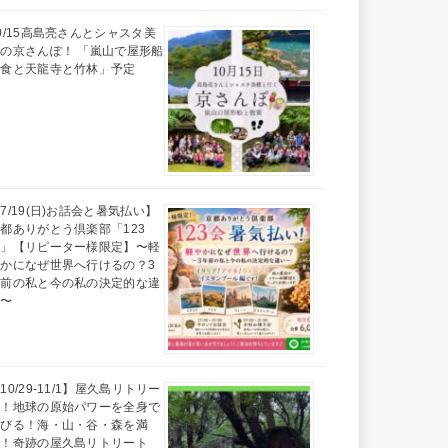
0/15高島亮さんとシャスタ美
の京さんぽ！ 「嵐山で屋形船
昼食と天龍寺と竹林」予定
7/19(日)お話会と暑気払い】
都ありがとう倶楽部「123
会」【リピーター様限定】〜軽
かになぜ世界へ行けるの？3
年前の私と今の私の決定的な違
い〜
10/29-11/1】屋久島リトリー
ト！地球の原始パワーを全身で
浴びる！海・山・谷・森を満
喫！奇跡の屋久島リトリート