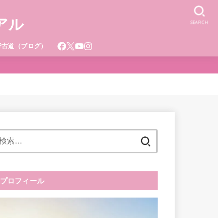
アル
SEARCH
野古道（ブログ）
検
索:
プロフィール